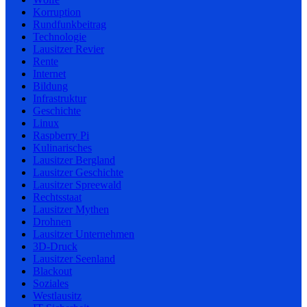
Korruption
Rundfunkbeitrag
Technologie
Lausitzer Revier
Rente
Internet
Bildung
Infrastruktur
Geschichte
Linux
Raspberry Pi
Kulinarisches
Lausitzer Bergland
Lausitzer Geschichte
Lausitzer Spreewald
Rechtsstaat
Lausitzer Mythen
Drohnen
Lausitzer Unternehmen
3D-Druck
Lausitzer Seenland
Blackout
Soziales
Westlausitz