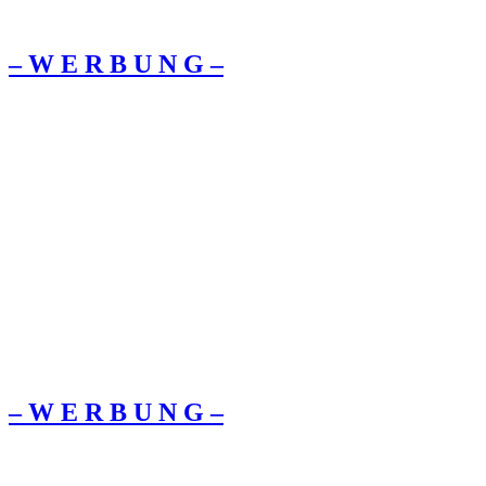
– W Ε R Β U Ν G –
– W Ε R Β U Ν G –