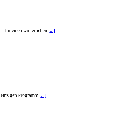
en für einen winterlichen
[...]
em einzigen Programm
[...]