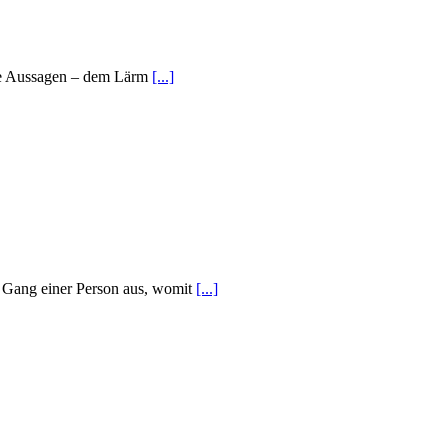
lle Aussagen – dem Lärm
[...]
n Gang einer Person aus, womit
[...]