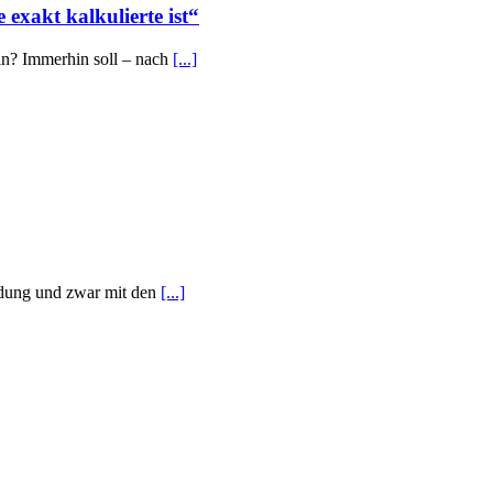
exakt kalkulierte ist“
an? Immerhin soll – nach
[...]
ndung und zwar mit den
[...]