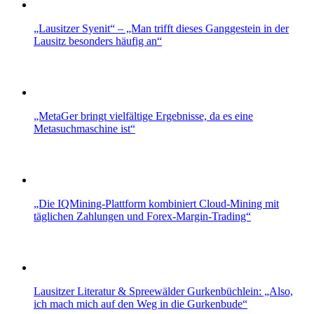
„Lausitzer Syenit“ – „Man trifft dieses Ganggestein in der
Lausitz besonders häufig an“
„MetaGer bringt vielfältige Ergebnisse, da es eine
Metasuchmaschine ist“
„Die IQMining-Plattform kombiniert Cloud-Mining mit
täglichen Zahlungen und Forex-Margin-Trading“
Lausitzer Literatur & Spreewälder Gurkenbüchlein: „Also,
ich mach mich auf den Weg in die Gurkenbude“