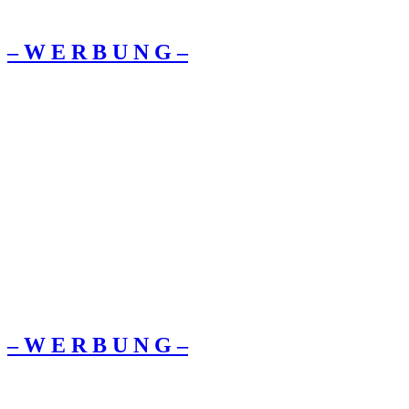
– W Ε R Β U Ν G –
– W Ε R Β U Ν G –