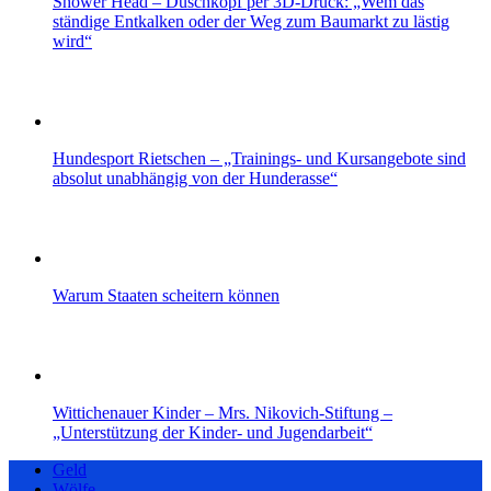
Shower Head – Duschkopf per 3D-Druck: „Wem das
ständige Entkalken oder der Weg zum Baumarkt zu lästig
wird“
Hundesport Rietschen – „Trainings- und Kursangebote sind
absolut unabhängig von der Hunderasse“
Warum Staaten scheitern können
Wittichenauer Kinder – Mrs. Nikovich-Stiftung –
„Unterstützung der Kinder- und Jugendarbeit“
Geld
Wölfe