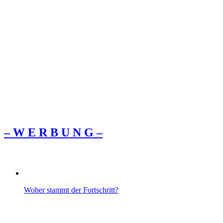
– W Ε R Β U Ν G –
Woher stammt der Fortschritt?