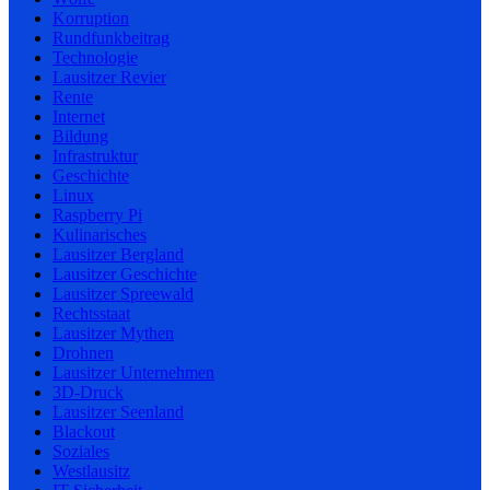
Korruption
Rundfunkbeitrag
Technologie
Lausitzer Revier
Rente
Internet
Bildung
Infrastruktur
Geschichte
Linux
Raspberry Pi
Kulinarisches
Lausitzer Bergland
Lausitzer Geschichte
Lausitzer Spreewald
Rechtsstaat
Lausitzer Mythen
Drohnen
Lausitzer Unternehmen
3D-Druck
Lausitzer Seenland
Blackout
Soziales
Westlausitz