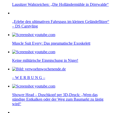
Lausitzer Wahrzeichen: „Die Holländermühle in Dörrwalde“
„Erlebe den ultimativen Fahrspass im kleinen Geländeflitzer“
– DS Carstyling
Muscle Suit Every: Das pneumatische Exoskelett
Keine militärische Einmischung in Niger!
– W Ε R Β U Ν G –
Shower Head – Duschkopf per 3D-Druck: „Wem das
ständige Entkalken oder der Weg zum Baumarkt zu lästig
wird“