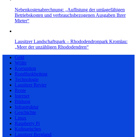
Nebenkostenabrechnung: „Auflistung der umlagefähigen
Betriebskosten und verbrauchsbezogenen Ausgaben Ihrer
Mieter“
Lausitzer Landschaftspark – Rhododendronpark Kromlau:
„Meer der unzähligen Rhododendren“
Geld
Wölfe
Korruption
Rundfunkbeitrag
Technologie
Lausitzer Revier
Rente
Internet
Bildung
Infrastruktur
Geschichte
Linux
Raspberry Pi
Kulinarisches
Lausitzer Bergland