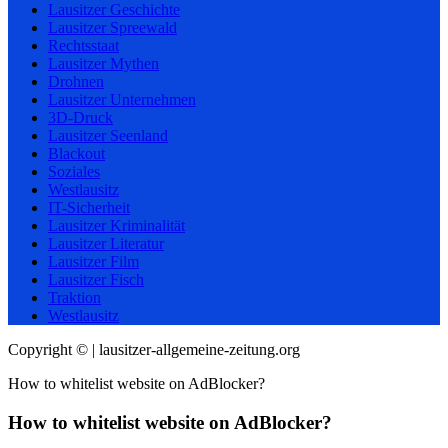
Lausitzer Geschichte
Lausitzer Spreewald
Rechtsstaat
Lausitzer Mythen
Drohnen
Lausitzer Unternehmen
3D-Druck
Lausitzer Seenland
Blackout
Soziales
Westlausitz
IT-Sicherheit
Lausitzer Kriminalität
Lausitzer Literatur
Lausitzer Film
Lausitzer Fisch
Traktion
Westlausitz
Copyright © | lausitzer-allgemeine-zeitung.org
How to whitelist website on AdBlocker?
How to whitelist website on AdBlocker?