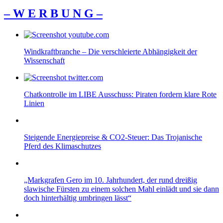
– W Ε R Β U Ν G –
Windkraftbranche – Die verschleierte Abhängigkeit der
Wissenschaft
Chatkontrolle im LIBE Ausschuss: Piraten fordern klare Rote
Linien
Steigende Energiepreise & CO2-Steuer: Das Trojanische
Pferd des Klimaschutzes
„Markgrafen Gero im 10. Jahrhundert, der rund dreißig
slawische Fürsten zu einem solchen Mahl einlädt und sie dann
doch hinterhältig umbringen lässt“