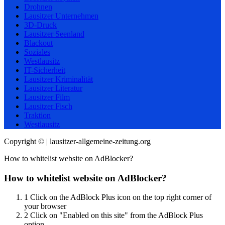
Drohnen
Lausitzer Unternehmen
3D-Druck
Lausitzer Seenland
Blackout
Soziales
Westlausitz
IT-Sicherheit
Lausitzer Kriminalität
Lausitzer Literatur
Lausitzer Film
Lausitzer Fisch
Traktion
Westlausitz
Copyright © | lausitzer-allgemeine-zeitung.org
How to whitelist website on AdBlocker?
How to whitelist website on AdBlocker?
1
Click on the AdBlock Plus icon on the top right corner of
your browser
2
Click on "Enabled on this site" from the AdBlock Plus
option