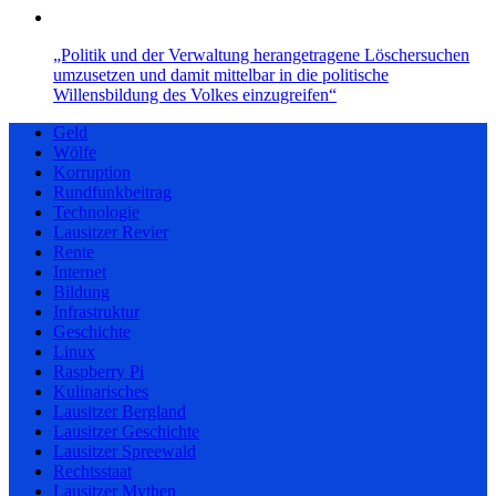
„Politik und der Verwaltung herangetragene Löschersuchen
umzusetzen und damit mittelbar in die politische
Willensbildung des Volkes einzugreifen“
Geld
Wölfe
Korruption
Rundfunkbeitrag
Technologie
Lausitzer Revier
Rente
Internet
Bildung
Infrastruktur
Geschichte
Linux
Raspberry Pi
Kulinarisches
Lausitzer Bergland
Lausitzer Geschichte
Lausitzer Spreewald
Rechtsstaat
Lausitzer Mythen