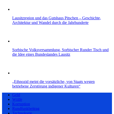
Lausitzregion und das Gutshaus Pitschen – Geschichte,
Architektur und Wandel durch die Jahrhunderte
Sorbische Volksversammlung, Sorbischer Runder Tisch und
die Idee eines Bundeslandes Lausitz
„Ethnozid meint die vorsätzliche, von Staats wegen
betriebene Zerstörung indigener Kulturen“
Geld
Wölfe
Korruption
Rundfunkbeitrag
Technologie