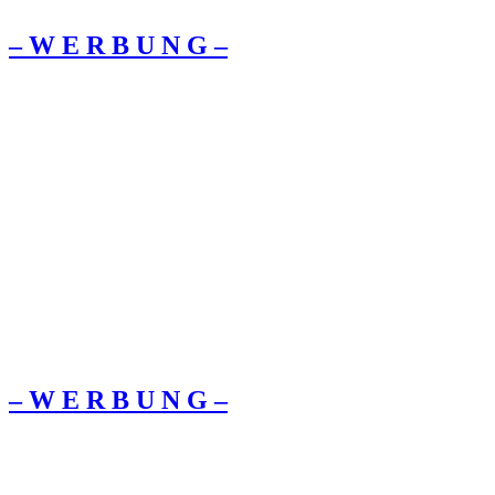
– W Ε R Β U Ν G –
– W Ε R Β U Ν G –