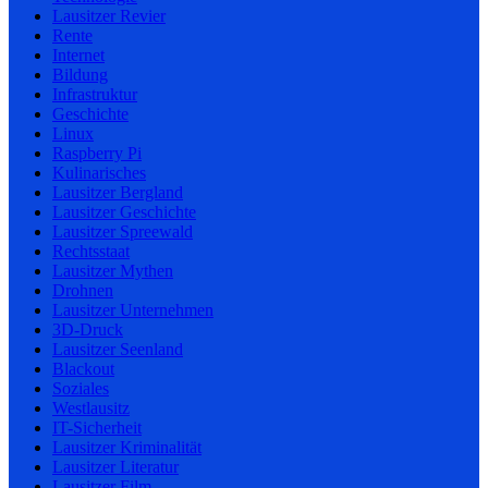
Lausitzer Revier
Rente
Internet
Bildung
Infrastruktur
Geschichte
Linux
Raspberry Pi
Kulinarisches
Lausitzer Bergland
Lausitzer Geschichte
Lausitzer Spreewald
Rechtsstaat
Lausitzer Mythen
Drohnen
Lausitzer Unternehmen
3D-Druck
Lausitzer Seenland
Blackout
Soziales
Westlausitz
IT-Sicherheit
Lausitzer Kriminalität
Lausitzer Literatur
Lausitzer Film