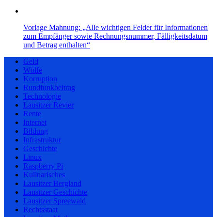
Vorlage Mahnung: „Alle wichtigen Felder für Informationen
zum Empfänger sowie Rechnungsnummer, Fälligkeitsdatum
und Betrag enthalten“
Geld
Wölfe
Korruption
Rundfunkbeitrag
Technologie
Lausitzer Revier
Rente
Internet
Bildung
Infrastruktur
Geschichte
Linux
Raspberry Pi
Kulinarisches
Lausitzer Bergland
Lausitzer Geschichte
Lausitzer Spreewald
Rechtsstaat