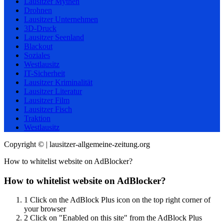
Lausitzer Mythen
Drohnen
Lausitzer Unternehmen
3D-Druck
Lausitzer Seenland
Blackout
Soziales
Westlausitz
IT-Sicherheit
Lausitzer Kriminalität
Lausitzer Literatur
Lausitzer Film
Lausitzer Fisch
Traktion
Westlausitz
Copyright © | lausitzer-allgemeine-zeitung.org
How to whitelist website on AdBlocker?
How to whitelist website on AdBlocker?
1
Click on the AdBlock Plus icon on the top right corner of
your browser
2
Click on "Enabled on this site" from the AdBlock Plus