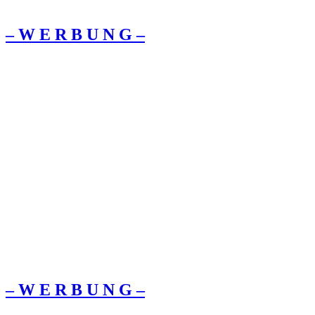
– W Ε R Β U Ν G –
– W Ε R Β U Ν G –