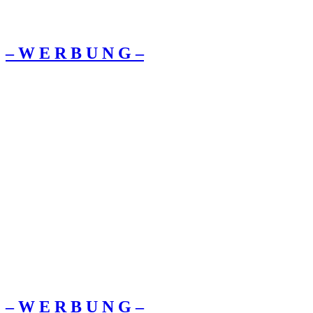
– W Ε R Β U Ν G –
– W Ε R Β U Ν G –