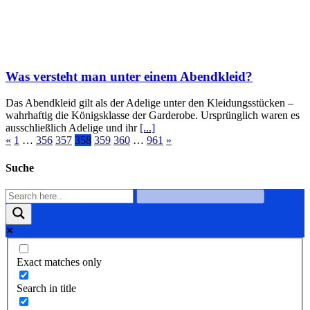
Was versteht man unter einem Abendkleid?
Das Abendkleid gilt als der Adelige unter den Kleidungsstücken –
wahrhaftig die Königsklasse der Garderobe. Ursprünglich waren es
ausschließlich Adelige und ihr
[...]
«
1
…
356
357
358
359
360
…
961
»
Suche
Exact matches only
Search in title