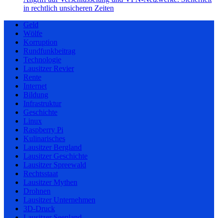
in rechtlich unsicheren Zeiten
Geld
Wölfe
Korruption
Rundfunkbeitrag
Technologie
Lausitzer Revier
Rente
Internet
Bildung
Infrastruktur
Geschichte
Linux
Raspberry Pi
Kulinarisches
Lausitzer Bergland
Lausitzer Geschichte
Lausitzer Spreewald
Rechtsstaat
Lausitzer Mythen
Drohnen
Lausitzer Unternehmen
3D-Druck
Lausitzer Seenland