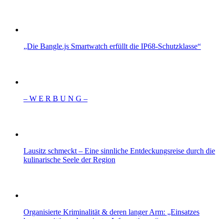
„Die Bangle.js Smartwatch erfüllt die IP68-Schutzklasse“
– W Ε R Β U Ν G –
Lausitz schmeckt – Eine sinnliche Entdeckungsreise durch die
kulinarische Seele der Region
Organisierte Kriminalität & deren langer Arm: „Einsatzes