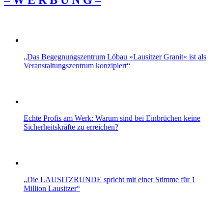
– W Ε R Β U Ν G –
„Das Be­geg­nungs­zen­trum Lö­bau »Lau­sit­zer Gra­nit« ist als
Ver­an­stal­tungs­zen­trum kon­zi­piert“
Echte Profis am Werk: Warum sind bei Einbrüchen keine
Sicherheitskräfte zu erreichen?
„Die LAUSITZRUNDE spricht mit einer Stimme für 1
Million Lausitzer“