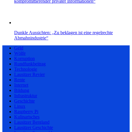
kompromittierender privater Informationen“
Dunkle Aussichten: „Zu beklagen ist eine regelrechte
Abmahnindustrie“
Geld
Wölfe
Korruption
Rundfunkbeitrag
Technologie
Lausitzer Revier
Rente
Internet
Bildung
Infrastruktur
Geschichte
Linux
Raspberry Pi
Kulinarisches
Lausitzer Bergland
Lausitzer Geschichte