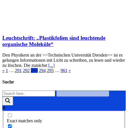
Leuchtschrift: „Plastikfolien sind leuchtende
organische Moleküle“
Den Physikern an der >>Technischen Universität Dresden<< ist es
gelungen Informationen mit Licht zu schreiben, zu lesen und wieder
zu löschen. Die zunächst
[...]
«
1
…
291
292
293
294
295
…
961
»
Suche
Exact matches only