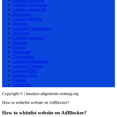
Lausitzer Bergland
Lausitzer Geschichte
Lausitzer Spreewald
Rechtsstaat
Lausitzer Mythen
Drohnen
Lausitzer Unternehmen
3D-Druck
Lausitzer Seenland
Blackout
Soziales
Westlausitz
IT-Sicherheit
Lausitzer Kriminalität
Lausitzer Literatur
Lausitzer Film
Lausitzer Fisch
Traktion
Westlausitz
Copyright © | lausitzer-allgemeine-zeitung.org
How to whitelist website on AdBlocker?
How to whitelist website on AdBlocker?