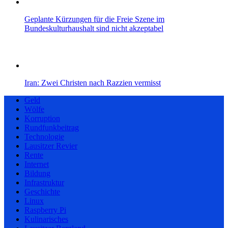
Geplante Kürzungen für die Freie Szene im
Bundeskulturhaushalt sind nicht akzeptabel
Iran: Zwei Christen nach Razzien vermisst
Geld
Wölfe
Korruption
Rundfunkbeitrag
Technologie
Lausitzer Revier
Rente
Internet
Bildung
Infrastruktur
Geschichte
Linux
Raspberry Pi
Kulinarisches