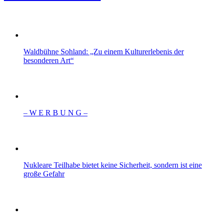
Waldbühne Sohland: „Zu einem Kulturerlebenis der
besonderen Art“
– W Ε R Β U Ν G –
Nukleare Teilhabe bietet keine Sicherheit, sondern ist eine
große Gefahr