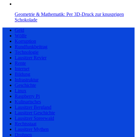
Geometrie & Mathematik: Per 3D-Druck zur knusprigen
Schokolade
Geld
Wölfe
Korruption
Rundfunkbeitrag
Technologie
Lausitzer Revier
Rente
Internet
Bildung
Infrastruktur
Geschichte
Linux
Raspberry Pi
Kulinarisches
Lausitzer Bergland
Lausitzer Geschichte
Lausitzer Spreewald
Rechtsstaat
Lausitzer Mythen
Drohnen