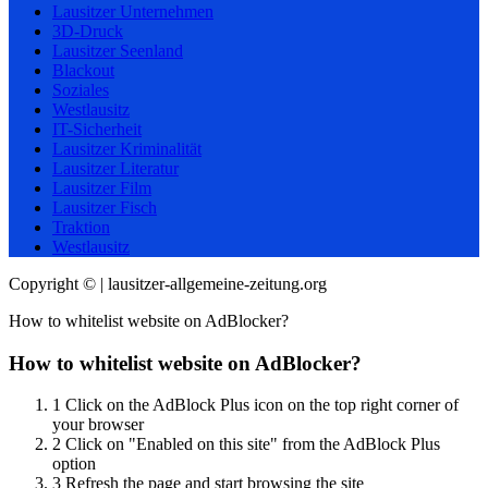
Lausitzer Unternehmen
3D-Druck
Lausitzer Seenland
Blackout
Soziales
Westlausitz
IT-Sicherheit
Lausitzer Kriminalität
Lausitzer Literatur
Lausitzer Film
Lausitzer Fisch
Traktion
Westlausitz
Copyright © | lausitzer-allgemeine-zeitung.org
How to whitelist website on AdBlocker?
How to whitelist website on AdBlocker?
1
Click on the AdBlock Plus icon on the top right corner of
your browser
2
Click on "Enabled on this site" from the AdBlock Plus
option
3
Refresh the page and start browsing the site