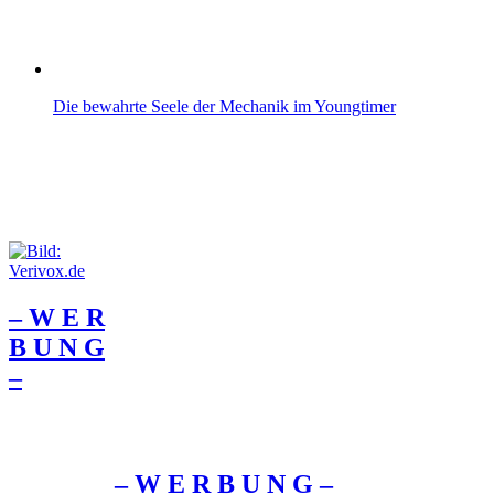
Die bewahrte Seele der Mechanik im Youngtimer
– W Ε R
Β U Ν G
–
– W Ε R Β U Ν G –