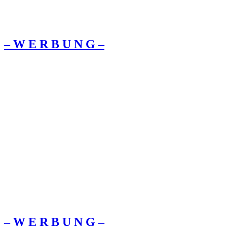
– W Ε R Β U Ν G –
– W Ε R Β U Ν G –