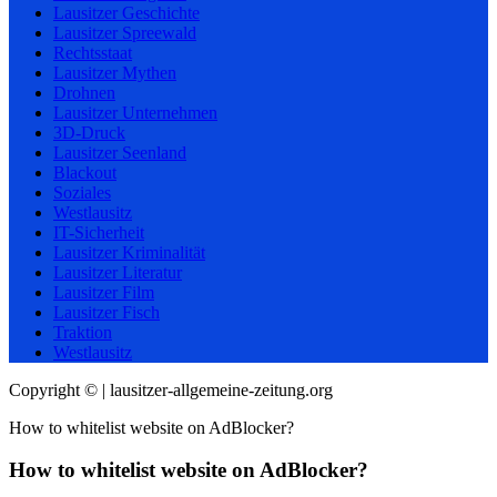
Lausitzer Geschichte
Lausitzer Spreewald
Rechtsstaat
Lausitzer Mythen
Drohnen
Lausitzer Unternehmen
3D-Druck
Lausitzer Seenland
Blackout
Soziales
Westlausitz
IT-Sicherheit
Lausitzer Kriminalität
Lausitzer Literatur
Lausitzer Film
Lausitzer Fisch
Traktion
Westlausitz
Copyright © | lausitzer-allgemeine-zeitung.org
How to whitelist website on AdBlocker?
How to whitelist website on AdBlocker?