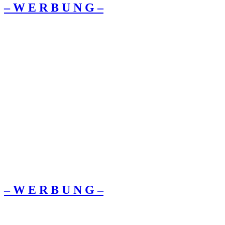
– W Ε R Β U Ν G –
– W Ε R Β U Ν G –