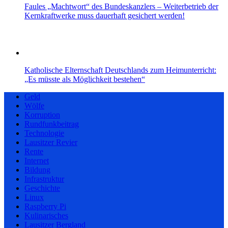
Faules „Machtwort“ des Bundeskanzlers – Weiterbetrieb der
Kernkraftwerke muss dauerhaft gesichert werden!
Katholische Elternschaft Deutschlands zum Heimunterricht:
„Es müsste als Möglichkeit bestehen“
Geld
Wölfe
Korruption
Rundfunkbeitrag
Technologie
Lausitzer Revier
Rente
Internet
Bildung
Infrastruktur
Geschichte
Linux
Raspberry Pi
Kulinarisches
Lausitzer Bergland