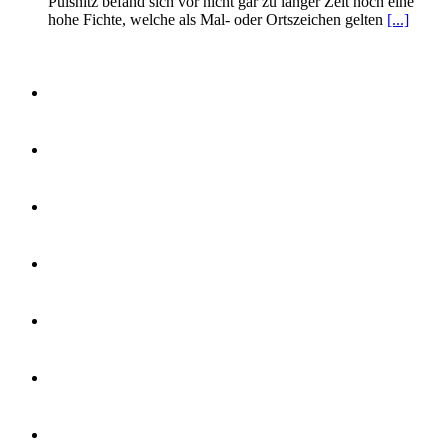
Pulsnitz befand sich vor nicht gar zu langer Zeit noch eine
hohe Fichte, welche als Mal- oder Ortszeichen gelten
[...]