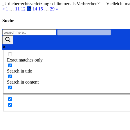
„Urheberrechtsverletzung schlimmer als Verbrechen?“ – Vielleicht ma
«
1
…
11
12
13
14
15
…
29
»
Suche
Exact matches only
Search in title
Search in content