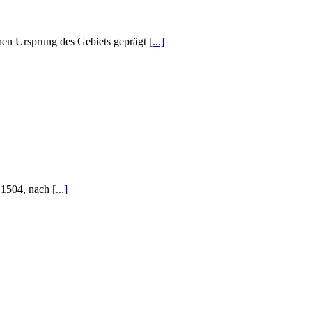
chen Ursprung des Gebiets geprägt
[...]
e 1504, nach
[...]