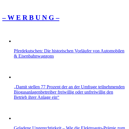
– W Ε R Β U Ν G –
Pferdekutschen: Die historischen Vorläufer von Automobilen
& Eisenbahnwaggons
„Damit stellen 77 Prozent der an der Umfrage teilnehmenden
Biogasanlagenbetreiber freiwillig oder unfreiwillig den
Betrieb ihrer Anlage ein“
Geladene Ungerechtigkeit – Wie die Elektroauto-Prämie zum