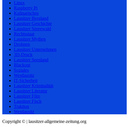
Linux
Raspberry Pi
Kulinarisches
Lausitzer Bergland
Lausitzer Geschichte
Lausitzer Spreewald
Rechtsstaat
Lausitzer Mythen
Drohnen
Lausitzer Unternehmen
3D-Druck
Lausitzer Seenland
Blackout
Soziales
Westlausitz
IT-Sicherheit
Lausitzer Kriminalität
Lausitzer Literatur
Lausitzer Film
Lausitzer Fisch
Traktion
Westlausitz
Copyright © | lausitzer-allgemeine-zeitung.org