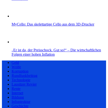
MyCello: Das skelettartige Cello aus dem 3D-Drucker
„Er ist da, der Preisschock. Gut so!“ – Die wirtschaftlichen
Folgen einer hohen Inflation
Geld
Wölfe
Korruption
Rundfunkbeitrag
Technologie
Lausitzer Revier
Rente
Internet
Bildung
Infrastruktur
Geschichte