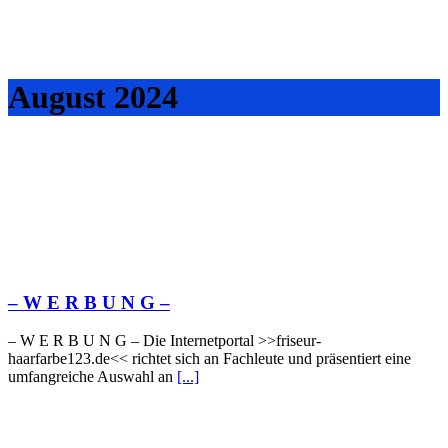
August 2024
– W Ε R Β U Ν G –
– W Ε R Β U Ν G – Die Internetportal >>friseur-
haarfarbe123.de<< richtet sich an Fachleute und präsentiert eine
umfangreiche Auswahl an
[...]