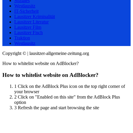
Soziales
Westlausitz
IT-Sicherheit
Lausitzer Kriminalität
Lausitzer Literatur
Lausitzer Film
Lausitzer Fisch
Traktion
Westlausitz
Copyright © | lausitzer-allgemeine-zeitung.org
How to whitelist website on AdBlocker?
How to whitelist website on AdBlocker?
1
Click on the AdBlock Plus icon on the top right corner of
your browser
2
Click on "Enabled on this site" from the AdBlock Plus
option
3
Refresh the page and start browsing the site
Scroll
Up