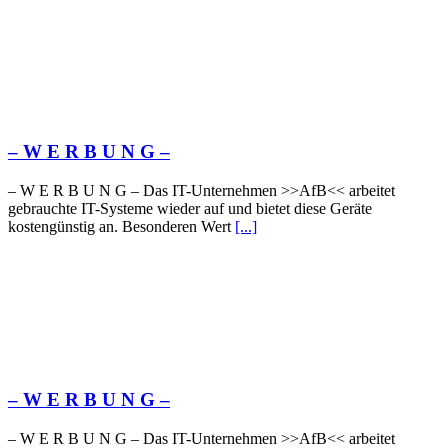
– W Ε R Β U Ν G –
– W Ε R Β U Ν G – Das IT-Unternehmen >>AfB<< arbeitet
gebrauchte IT-Systeme wieder auf und bietet diese Geräte
kostengünstig an. Besonderen Wert
[...]
– W Ε R Β U Ν G –
– W Ε R Β U Ν G – Das IT-Unternehmen >>AfB<< arbeitet