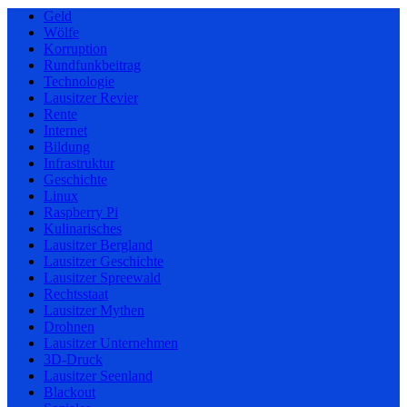
Geld
Wölfe
Korruption
Rundfunkbeitrag
Technologie
Lausitzer Revier
Rente
Internet
Bildung
Infrastruktur
Geschichte
Linux
Raspberry Pi
Kulinarisches
Lausitzer Bergland
Lausitzer Geschichte
Lausitzer Spreewald
Rechtsstaat
Lausitzer Mythen
Drohnen
Lausitzer Unternehmen
3D-Druck
Lausitzer Seenland
Blackout