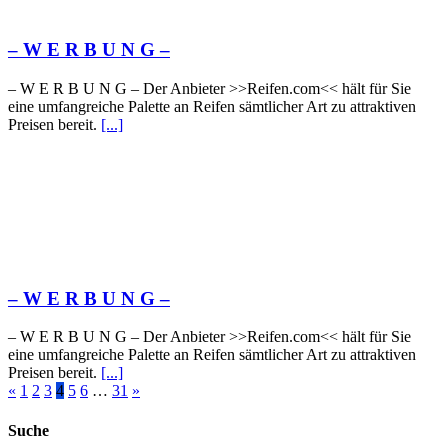
– W Ε R Β U Ν G –
– W Ε R Β U Ν G – Der Anbieter >>Reifen.com<< hält für Sie
eine umfangreiche Palette an Reifen sämtlicher Art zu attraktiven
Preisen bereit.
[...]
– W Ε R Β U Ν G –
– W Ε R Β U Ν G – Der Anbieter >>Reifen.com<< hält für Sie
eine umfangreiche Palette an Reifen sämtlicher Art zu attraktiven
Preisen bereit.
[...]
«
1
2
3
4
5
6
…
31
»
Suche