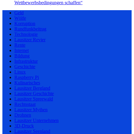
Wettbewerbsbedingungen schaffen“
Geld
Wölfe
Korruption
Rundfunkbeitrag
Technologie
Lausitzer Revier
Rente
Internet
Bildung
Infrastruktur
Geschichte
Linux
Raspberry Pi
Kulinarisches
Lausitzer Bergland
Lausitzer Geschichte
Lausitzer Spreewald
Rechtsstaat
Lausitzer Mythen
Drohnen
Lausitzer Unternehmen
3D-Druck
Lausitzer Seenland