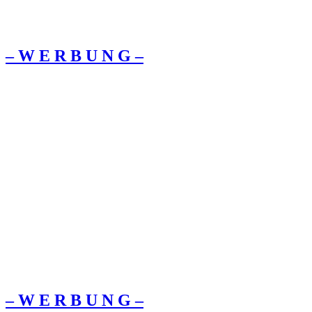
– W Ε R Β U Ν G –
– W Ε R Β U Ν G –