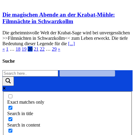
Die magischen Abende an der Krabat-Mühle:
Filmnächte in Schwarzkollm
Die geheimnisvolle Welt der Krabat-Sage wird bei unvergesslichen
>>Filmnächten in Schwarzkollm<< zum Leben erweckt. Die tiefe
Bedeutung dieser Legende für die
[...]
«
1
…
18
19
20
21
22
…
29
»
Suche
Exact matches only
Search in title
Search in content