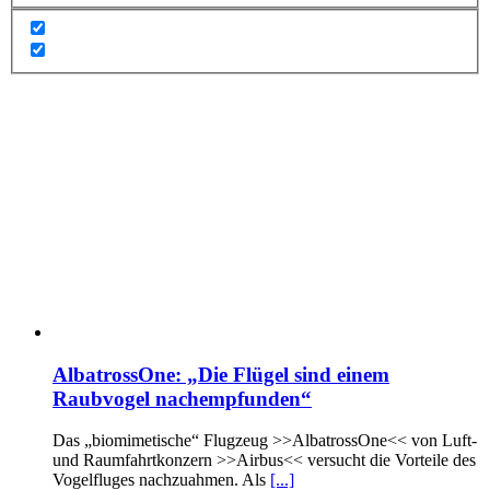
AlbatrossOne: „Die Flügel sind einem
Raubvogel nachempfunden“
Das „biomimetische“ Flugzeug >>AlbatrossOne<< von Luft-
und Raumfahrtkonzern >>Airbus<< versucht die Vorteile des
Vogelfluges nachzuahmen. Als
[...]