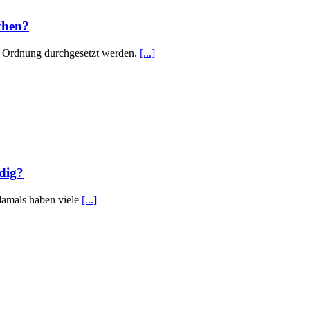
ichen?
nd Ordnung durchgesetzt werden.
[...]
ndig?
 damals haben viele
[...]