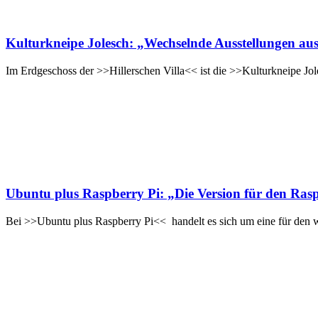
Kulturkneipe Jolesch: „Wechselnde Ausstellungen au
Im Erdgeschoss der >>Hillerschen Villa<< ist die >>Kulturkneipe Jol
Ubuntu plus Raspberry Pi: „Die Version für den Ras
Bei >>Ubuntu plus Raspberry Pi<< handelt es sich um eine für den w