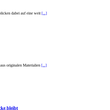
blicken dabei auf eine weit
[...]
us originalen Materialien
[...]
ke bleibt