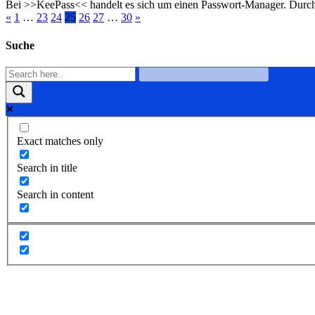
Bei >>KeePass<< handelt es sich um einen Passwort-Manager. Durc
«
1
…
23
24
25
26
27
…
30
»
Suche
Exact matches only
Search in title
Search in content