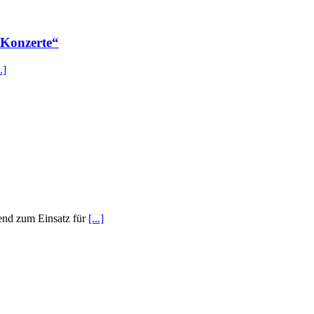
 Konzerte“
..]
gend zum Einsatz für
[...]