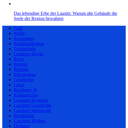
Das lebendige Erbe der Lausitz: Warum alte Gebäude die
Seele der Region bewahren
Geld
Wölfe
Korruption
Rundfunkbeitrag
Technologie
Lausitzer Revier
Rente
Internet
Bildung
Infrastruktur
Geschichte
Linux
Raspberry Pi
Kulinarisches
Lausitzer Bergland
Lausitzer Geschichte
Lausitzer Spreewald
Rechtsstaat
Lausitzer Mythen
Drohnen