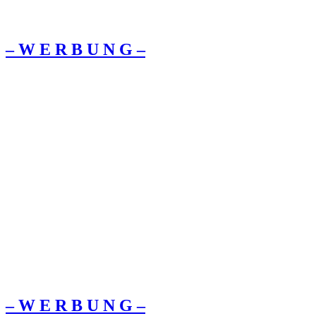
– W Ε R Β U Ν G –
– W Ε R Β U Ν G –