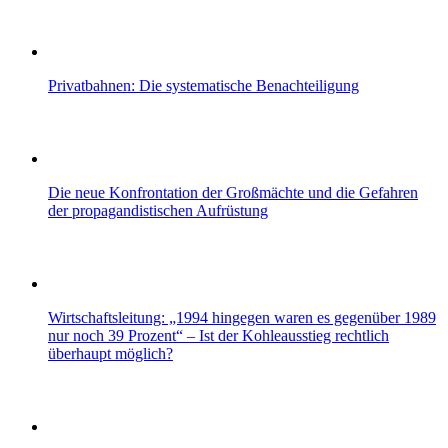
Privatbahnen: Die systematische Benachteiligung
Die neue Konfrontation der Großmächte und die Gefahren
der propagandistischen Aufrüstung
Wirtschaftsleitung: „1994 hingegen waren es gegenüber 1989
nur noch 39 Prozent“ – Ist der Kohleausstieg rechtlich
überhaupt möglich?