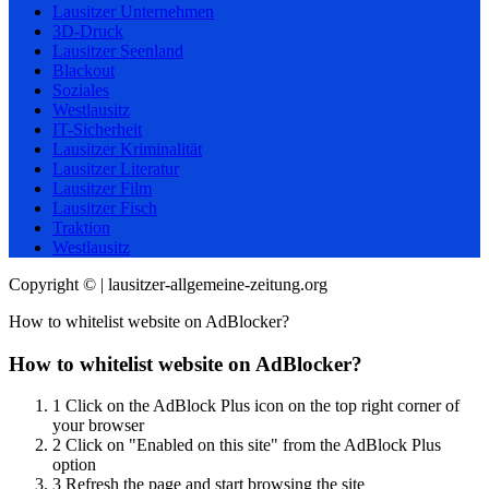
Lausitzer Unternehmen
3D-Druck
Lausitzer Seenland
Blackout
Soziales
Westlausitz
IT-Sicherheit
Lausitzer Kriminalität
Lausitzer Literatur
Lausitzer Film
Lausitzer Fisch
Traktion
Westlausitz
Copyright © | lausitzer-allgemeine-zeitung.org
How to whitelist website on AdBlocker?
How to whitelist website on AdBlocker?
1
Click on the AdBlock Plus icon on the top right corner of
your browser
2
Click on "Enabled on this site" from the AdBlock Plus
option
3
Refresh the page and start browsing the site