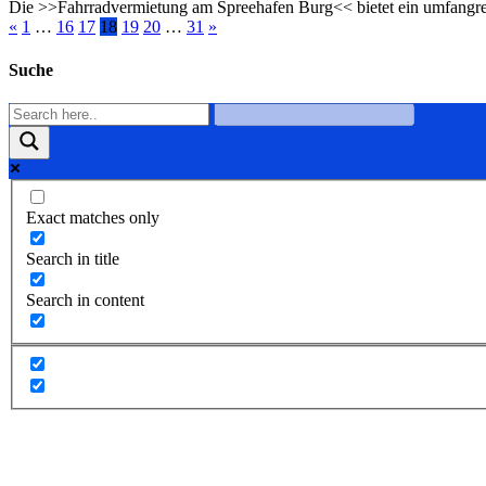
Die >>Fahrradvermietung am Spreehafen Burg<< bietet ein umfangrei
«
1
…
16
17
18
19
20
…
31
»
Suche
Exact matches only
Search in title
Search in content