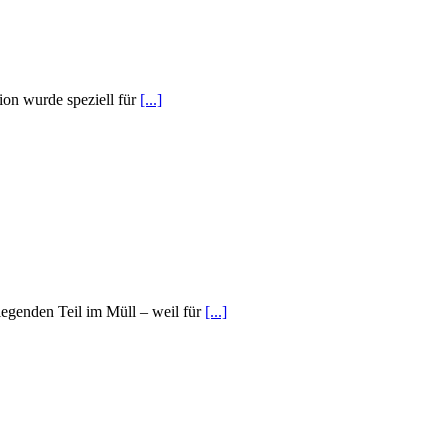
on wurde speziell für
[...]
egenden Teil im Müll – weil für
[...]