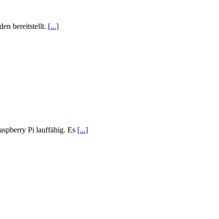
n bereitstellt.
[...]
spberry Pi lauffähig. Es
[...]