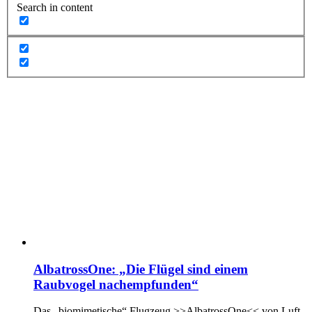
Search in content
AlbatrossOne: „Die Flügel sind einem
Raubvogel nachempfunden“
Das „biomimetische“ Flugzeug >>AlbatrossOne<< von Luft-