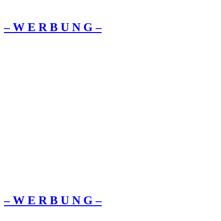
– W Ε R Β U Ν G –
– W Ε R Β U Ν G –