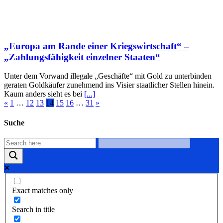
„Europa am Rande einer Kriegswirtschaft“ –
„Zahlungsfähigkeit einzelner Staaten“
Unter dem Vorwand illegale „Geschäfte“ mit Gold zu unterbinden
geraten Goldkäufer zunehmend ins Visier staatlicher Stellen hinein.
Kaum anders sieht es bei
[...]
«
1
…
12
13
14
15
16
…
31
»
Suche
Exact matches only
Search in title