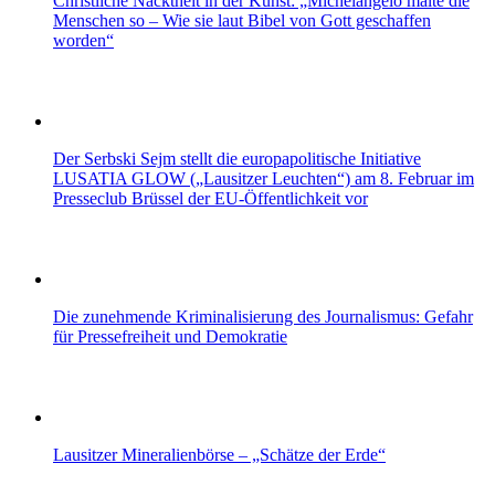
Christliche Nacktheit in der Kunst: „Michelangelo malte die
Menschen so – Wie sie laut Bibel von Gott geschaffen
worden“
Der Serbski Sejm stellt die europapolitische Initiative
LUSATIA GLOW („Lausitzer Leuchten“) am 8. Februar im
Presseclub Brüssel der EU-Öffentlichkeit vor
Die zunehmende Kriminalisierung des Journalismus: Gefahr
für Pressefreiheit und Demokratie
Lausitzer Mineralienbörse – „Schätze der Erde“