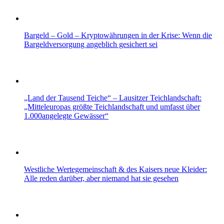
Bargeld – Gold – Kryptowährungen in der Krise: Wenn die
Bargeldversorgung angeblich gesichert sei
„Land der Tausend Teiche“ – Lausitzer Teichlandschaft:
„Mitteleuropas größte Teichlandschaft und umfasst über
1.000angelegte Gewässer“
Westliche Wertegemeinschaft & des Kaisers neue Kleider:
Alle reden darüber, aber niemand hat sie gesehen