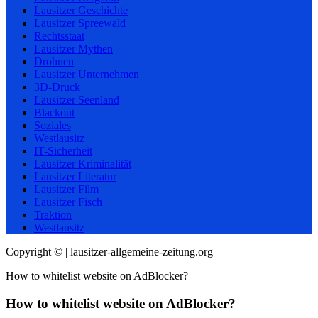
Lausitzer Geschichte
Lausitzer Spreewald
Rechtsstaat
Lausitzer Mythen
Drohnen
Lausitzer Unternehmen
3D-Druck
Lausitzer Seenland
Blackout
Soziales
Westlausitz
IT-Sicherheit
Lausitzer Kriminalität
Lausitzer Literatur
Lausitzer Film
Lausitzer Fisch
Traktion
Westlausitz
Copyright © | lausitzer-allgemeine-zeitung.org
How to whitelist website on AdBlocker?
How to whitelist website on AdBlocker?