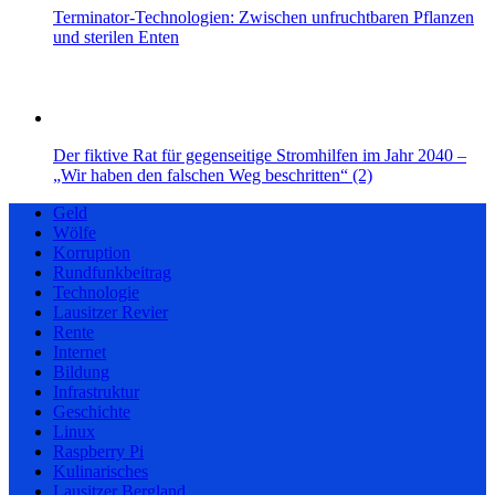
Terminator-Technologien: Zwischen unfruchtbaren Pflanzen
und sterilen Enten
Der fiktive Rat für gegenseitige Stromhilfen im Jahr 2040 –
„Wir haben den falschen Weg beschritten“ (2)
Geld
Wölfe
Korruption
Rundfunkbeitrag
Technologie
Lausitzer Revier
Rente
Internet
Bildung
Infrastruktur
Geschichte
Linux
Raspberry Pi
Kulinarisches
Lausitzer Bergland