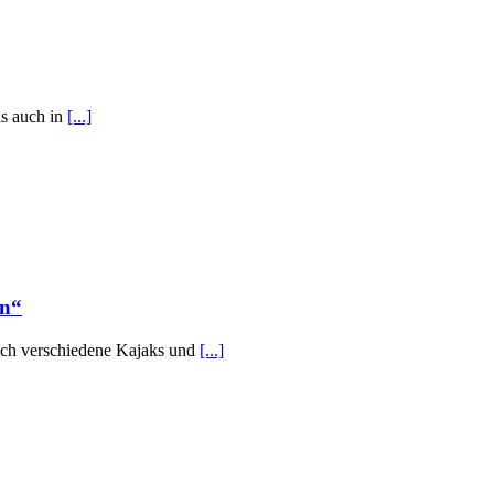
ls auch in
[...]
en“
ich verschiedene Kajaks und
[...]