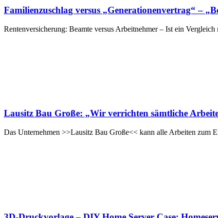
Familienzuschlag versus „Generationenvertrag“ – „Be
Rentenversicherung: Beamte versus Arbeitnehmer – Ist ein Vergleich
Lausitz Bau Große: „Wir verrichten sämtliche Arbei
Das Unternehmen >>Lausitz Bau Große<< kann alle Arbeiten zum Err
3D-Druckvorlage – DIY Home Server Case: Homeserver