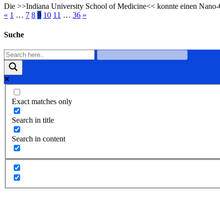
Die >>Indiana University School of Medicine<< konnte einen Nano-
«
1
…
7
8
9
10
11
…
36
»
Suche
Exact matches only
Search in title
Search in content