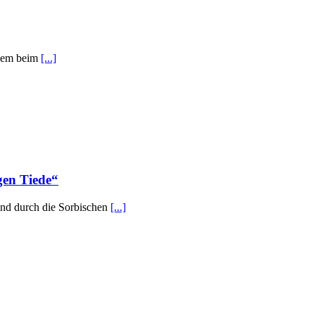
ndem beim
[...]
gen Tiede“
end durch die Sorbischen
[...]