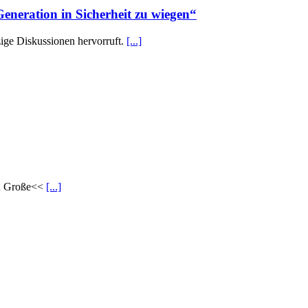
eneration in Sicherheit zu wiegen“
ige Diskussionen hervorruft.
[...]
au Große<<
[...]