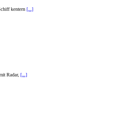
chiff kentern
[...]
mit Radar,
[...]