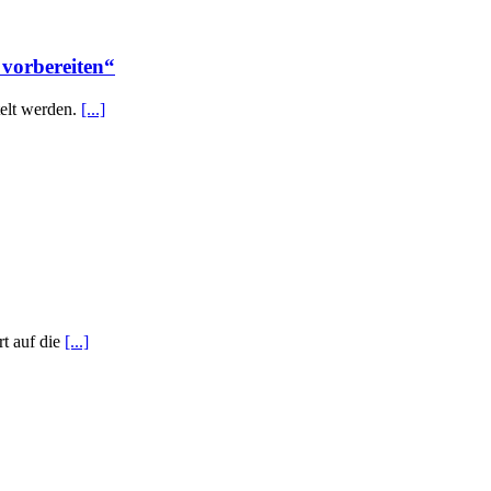
 vorbereiten“
elt werden.
[...]
t auf die
[...]