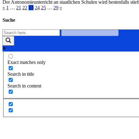
Der Astronomieunterricht an staatlichen Schulen wird bestenfalls stie
«
1
…
21
22
23
24
25
…
29
»
Suche
Exact matches only
Search in title
Search in content