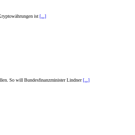
 Kryptowährungen ist
[...]
len. So will Bundesfinanzminister Lindner
[...]