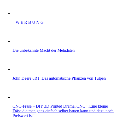
– W Ε R Β U Ν G –
Die unbekannte Macht der Metadaten
John Deere 8RT: Das automatische Pflanzen von Tulpen
CNC-Fräse – DIY 3D Printed Dremel CNC: „Eine kleine
Fräse die man ganz einfach selber bauen kann und dazu noch
Preiswert ist“