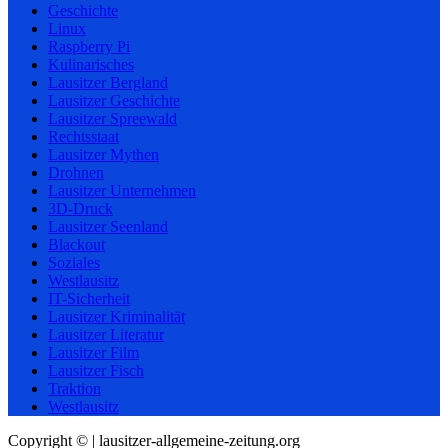
Geschichte
Linux
Raspberry Pi
Kulinarisches
Lausitzer Bergland
Lausitzer Geschichte
Lausitzer Spreewald
Rechtsstaat
Lausitzer Mythen
Drohnen
Lausitzer Unternehmen
3D-Druck
Lausitzer Seenland
Blackout
Soziales
Westlausitz
IT-Sicherheit
Lausitzer Kriminalität
Lausitzer Literatur
Lausitzer Film
Lausitzer Fisch
Traktion
Westlausitz
Copyright © | lausitzer-allgemeine-zeitung.org