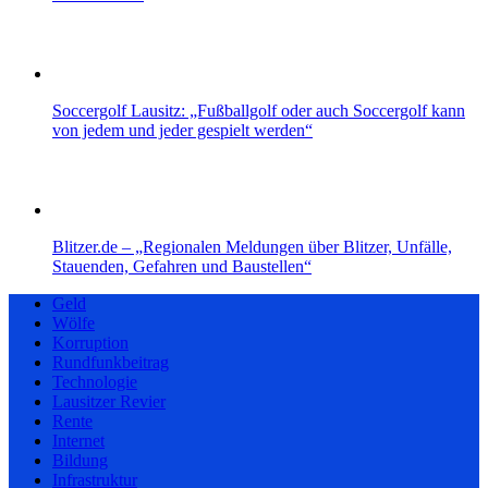
Soccergolf Lausitz: „Fußballgolf oder auch Soccergolf kann
von jedem und jeder gespielt werden“
Blitzer.de – „Regionalen Meldungen über Blitzer, Unfälle,
Stauenden, Gefahren und Baustellen“
Geld
Wölfe
Korruption
Rundfunkbeitrag
Technologie
Lausitzer Revier
Rente
Internet
Bildung
Infrastruktur