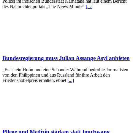
Polizei im indischen Bundesstaat Karnataka hat laut einem Bericht
des Nachrichtenportals „The News Minute“
[...]
Bundesregierung muss Julian Assange Asyl anbieten
„Es ist ein Hohn und eine Schande: Während bedrohte Journalisten
von den Philippinen und aus Russland für ihre Arbeit den
Friedensnobelpreis erhalten, ebnet
[...]
Pflege und Medizin stärken statt Impfzwang