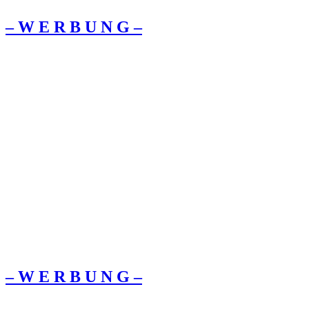
– W Ε R Β U Ν G –
– W Ε R Β U Ν G –