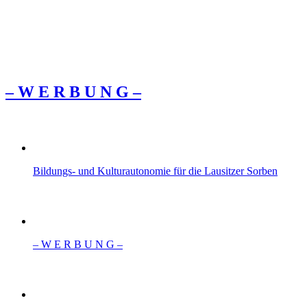
– W Ε R Β U Ν G –
Bildungs- und Kulturautonomie für die Lausitzer Sorben
– W Ε R Β U Ν G –