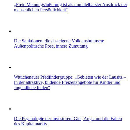
„Freie Meinungsäußerung ist als unmittelbarster Ausdruck der
menschlichen Persönlichkeit“
Die Sanktionen, die das eigene Volk ausbremsen:
Außenpolitische Pose, innere Zumutung
Wittichenauer Pfadfindergruppe: „Gebieten wie der Lausitz –
In der attraktive, bildende Freizeitangebote für Kinder und
Jugendliche fehlen“
Die Psychologie der Investoren: Gier, Angst und die Fallen
des Kapitalmarkts