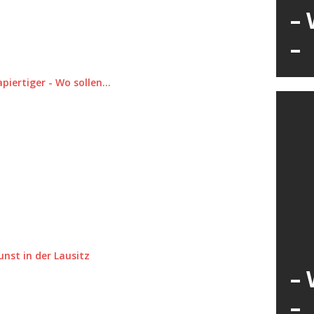
– 
–
apiertiger - Wo sollen…
unst in der Lausitz
– 
–