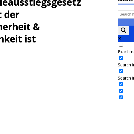
eausstiegsgesetz
 der
herheit &
hkeit ist
Exact m
Search in
Search i