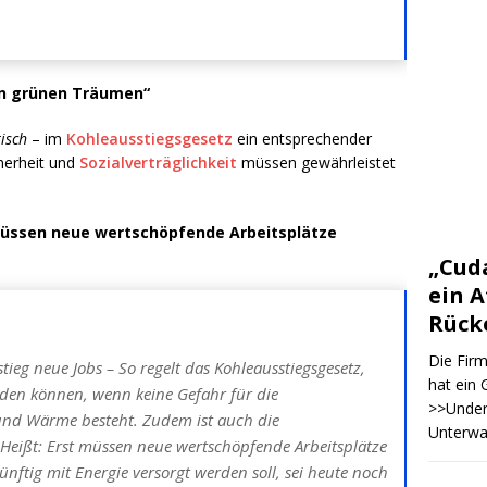
von grünen Träumen“
isch
– im
Kohleausstiegsgesetz
ein entsprechender
herheit und
Sozialverträglichkeit
müssen gewährleistet
müssen neue wertschöpfende Arbeitsplätze
„Cuda
ein 
Rück
Die Fir
stieg neue Jobs – So regelt das Kohleausstiegsgesetz,
hat ein 
erden können, wenn keine Gefahr für die
>>Underw
und Wärme besteht. Zudem ist auch die
Unterwa
. Heißt: Erst müssen neue wertschöpfende Arbeitsplätze
nftig mit Energie versorgt werden soll, sei heute noch