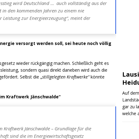
usstieg wird Deutschland … auch vollständig aus der
hrt in den kommenden Jahren zu einem nie
 Leistung zur Energieerzeugung“, meint der
ergie versorgt werden soll, sei heute noch völlig
gsgesetz wieder rückgängig machen. Schließlich geht es
ksleistung, sondern quasi direkt daneben wird auch die
Laus
efördert. Selbst die „
stillgelegten Kraftwerke“
könnte
Heid
Auf dem
l im Kraftwerk Jänschwalde“
Landstäd
gar zu l
welche a
 im Kraftwerk Jänschwalde – Grundlage für die
haft sind die im Energiewirtschaftsgesetz