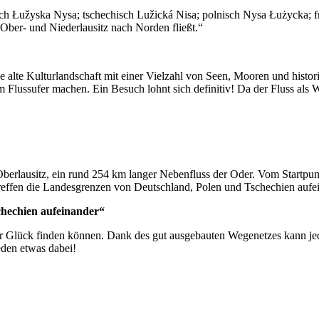
ch Łužyska Nysa; tschechisch Lužická Nisa; polnisch Nysa Łużycka; frü
Ober- und Niederlausitz nach Norden fließt.“
ine alte Kulturlandschaft mit einer Vielzahl von Seen, Mooren und histo
 Flussufer machen. Ein Besuch lohnt sich definitiv! Da der Fluss als 
erlausitz, ein rund 254 km langer Nebenfluss der Oder. Vom Startpunkt
treffen die Landesgrenzen von Deutschland, Polen und Tschechien aufe
chechien aufeinander“
ihr Glück finden können. Dank des gut ausgebauten Wegenetzes kann j
eden etwas dabei!