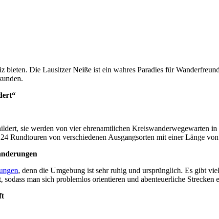
bieten. Die Lausitzer Neiße ist ein wahres Paradies für Wanderfreunde.
rkunden.
dert“
ldert, sie werden von vier ehrenamtlichen Kreiswanderwegewarten in
 24 Rundtouren von verschiedenen Ausgangsorten mit einer Länge von j
Wanderungen
ungen
, denn die Umgebung ist sehr ruhig und ursprünglich. Es gibt vi
, sodass man sich problemlos orientieren und abenteuerliche Strecken 
ft