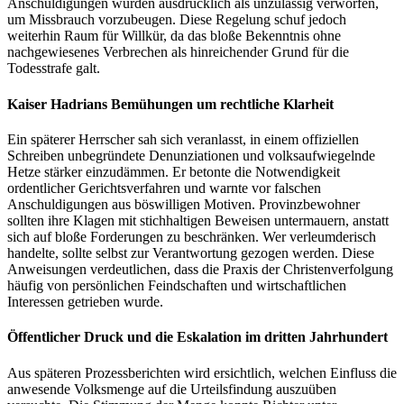
Anschuldigungen wurden ausdrücklich als unzulässig verworfen,
um Missbrauch vorzubeugen. Diese Regelung schuf jedoch
weiterhin Raum für Willkür, da das bloße Bekenntnis ohne
nachgewiesenes Verbrechen als hinreichender Grund für die
Todesstrafe galt.
Kaiser Hadrians Bemühungen um rechtliche Klarheit
Ein späterer Herrscher sah sich veranlasst, in einem offiziellen
Schreiben unbegründete Denunziationen und volksaufwiegelnde
Hetze stärker einzudämmen. Er betonte die Notwendigkeit
ordentlicher Gerichtsverfahren und warnte vor falschen
Anschuldigungen aus böswilligen Motiven. Provinzbewohner
sollten ihre Klagen mit stichhaltigen Beweisen untermauern, anstatt
sich auf bloße Forderungen zu beschränken. Wer verleumderisch
handelte, sollte selbst zur Verantwortung gezogen werden. Diese
Anweisungen verdeutlichen, dass die Praxis der Christenverfolgung
häufig von persönlichen Feindschaften und wirtschaftlichen
Interessen getrieben wurde.
Öffentlicher Druck und die Eskalation im dritten Jahrhundert
Aus späteren Prozessberichten wird ersichtlich, welchen Einfluss die
anwesende Volksmenge auf die Urteilsfindung auszuüben