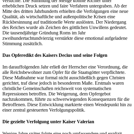
versuchte. Die Stimmung der Menge konnte Richter unter
erheblichen Druck setzen und faire Verfahren untergraben. Ab der
Mitte des dritten Jahrhunderts erhielten die Verfolgungen eine neue
Qualität, als wirtschaftliche und außenpolitische Krisen eine
Rückbesinnung auf traditionelle Werte auslösten. Der Niedergang
des Reiches wurde als Zeichen des göttlichen Unwillens gedeutet.
Die tausendjährige Gründung Roms im Jahr
zweihundertachtundvierzig verstärkte diese emotional aufgeladene
Stimmung zusätzlich.
Das Opferedikt des Kaisers Decius und seine Folgen
Im darauffolgenden Jahr erließ der Herrscher eine Verordnung, die
alle Reichsbewohner zum Opfer für die Staatsgötter verpflichtete.
Diese Maßnahme war formal nicht ausschließlich gegen Christen
gerichtet, traf diese jedoch in besonderem Maße. Erstmals waren
christliche Gemeinschaften reichsweit von systematischen
Repressionen betroffen. Die Weigerung, dem Opfergebot
nachzukommen, führte zu schwerwiegenden Konsequenzen für die
Betroffenen. Diese Entwicklung markierte einen Wendepunkt hin zu
einer zentral gesteuerten Verfolgungspolitik.
Die gezielte Verfolgung unter Kaiser Valerian
Wenige Jahre später folgte eine noch umfassendere und explizit