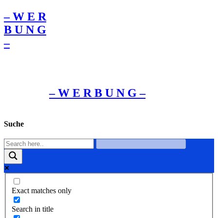
– W Ε R
Β U Ν G
–
– W Ε R Β U Ν G –
Suche
Exact matches only
Search in title