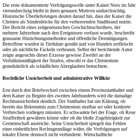
Die erste dokumentierte Verfolgungswelle unter Kaiser Nero im Jahr
vierundsechzig bleibt in ihren genauen Motiven undurchsichtig.
Historische Überlieferungen deuten darauf hin, dass der Kaiser die
Christen als Sündenböcke für den verheerenden Stadtbrand nutzte.
Der Bericht eines zeitgenössischen Geschichtsschreibers, der
mehrere Jahrzehnte nach den Ereignissen verfasst wurde, beschreibt
grausame Hinrichtungsmethoden und öffentliche Demütigungen.
Betroffene wurden in Tierhäute genäht und von Hunden zerfleischt
oder als nächtliche Fackeln verbrannt. Selbst der berichtende Autor
zeigte angesichts dieser Exzesse gewisse Zweifel an der
Verhältnismäßigkeit der Strafen, obwohl er das Christentum
grundsätzlich als schädlichen Aberglauben betrachtete.
Rechtliche Unsicherheit und administrative Willkür
Erst durch den Briefwechsel zwischen einem Provinzstatthalter und
dem Kaiser zu Beginn des zweiten Jahrhunderts wird die damalige
Rechtsunsicherheit deutlich. Der Statthalter bat um Klärung, ob
bereits das Bekenntnis zum Christentum strafbar sei oder konkrete
Verbrechen vorliegen müssten. Er schwankte bei der Frage, ob Reue
Straffreiheit gewähren könne oder ob die bloße Zugehörigkeit zur
Gemeinschaft ausreiche. Seine Unsicherheit spiegelt das Fehlen
einer einheitlichen Rechtsgrundlage wider, die Verfolgungen auf
lokaler Ebene dennoch nicht verhinderte. Wirtschaftliche