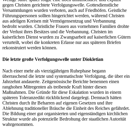
gegen Christen gerichtete Verfolgungswelle. Gottesdienstliche
Versammlungen wurden verboten, auch auf Friedhöfen. Geistliche
Führungspersonen sollten hingerichtet werden, während Christen
aus adeligen Kreisen mit Vermögensentzug und Verbannung
bedroht wurden. Christliche Frauen aus vornehmen Familien drohte
der Verlust ihres Besitzes und die Verbannung. Christen im
kaiserlichen Dienst wurden zu Zwangsarbeit auf kaiserlichen Gütern
verurteilt, wobei die konkreten Erlasse nur aus späteren Briefen
rekonstruiert werden können.
Die letzte große Verfolgungswelle unter Diokletian
Nach einer mehr als vierzigjährigen Ruhephase begann
überraschend die letzte und systematischste Verfolgung, die über ein
Jahrzehnt andauerte. Zeitgenössische Berichte benennen einen
ranghohen Mitregenten als treibende Kraft hinter diesen
Maßnahmen. Die Gründe für diese Eskalation wurden in einem
späteren Toleranzedikt rückblickend dargelegt. Demnach hätten
Christen durch ihr Beharren auf eigenen Gesetzen und ihre
Ablehnung traditioneller Bräuche die Einheit des Reiches gefährdet.
Die Bildung einer gut organisierten und eigenständigen kirchlichen
Struktur wurde als potenzielle Bedrohung der staatlichen Autorität
wahrgenommen.