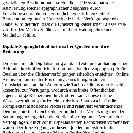
gesetzlichen Bestimmungen verdeutlicht. Die systematische
Auswertung solcher epigraphischer Zeugnisse durch
Forschungseinrichtungen ermöglicht eine differenziertere
Betrachtung regionaler Unterschiede in der Verfolgungspraxis.
Dabei wird deutlich, dass die Umsetzung kaiserlicher Erlasse stark
von lokalen Machtverhältnissen und der Haltung einzelner
Statthalter abhing.
Digitale Zugänglichkeit historischer Quellen und ihre
Bedeutung
Die zunehmende Digitalisierung antiker Texte und archäologischer
Befunde durch öffentliche Institutionen hat den Zugang zu primären
Quellen über die Christenverfolgungen erheblich erleichtert. Online-
Archive renommierter Forschungseinrichtungen stellen
Transkriptionen antiker Autoren wie Tacitus, Plinius oder Eusebius
kostenfrei zur Verfügung, wodurch eine breite Öffentlichkeit
eigenständige Recherchen durchführen kann. Diese offene
Wissensvermittlung fördert ein kritisches Bewusstsein für die
Komplexität historischer Prozesse und relativiert vereinfachende
Deutungsmuster. Gleichzeitig ermöglicht die Vernetzung digitaler
Sammlungen vergleichende Studien über regionale Verläufe der
Verfolgungen, die zuvor nur spezialisierten Fachkreisen vorbehalten
waren. Der freie Zugang zu diesen Quellen unterstreicht die
Bedeutung historischer Aufklärung für das Verständnis