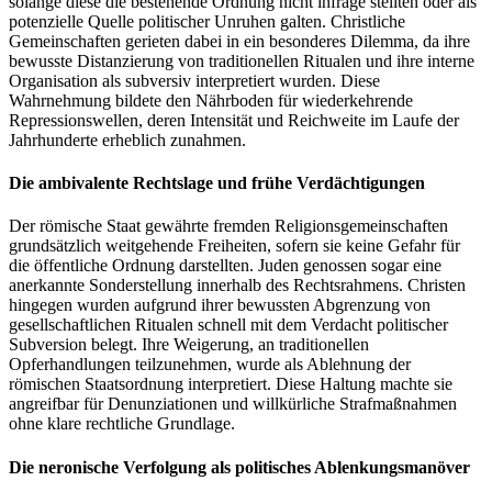
solange diese die bestehende Ordnung nicht infrage stellten oder als
potenzielle Quelle politischer Unruhen galten. Christliche
Gemeinschaften gerieten dabei in ein besonderes Dilemma, da ihre
bewusste Distanzierung von traditionellen Ritualen und ihre interne
Organisation als subversiv interpretiert wurden. Diese
Wahrnehmung bildete den Nährboden für wiederkehrende
Repressionswellen, deren Intensität und Reichweite im Laufe der
Jahrhunderte erheblich zunahmen.
Die ambivalente Rechtslage und frühe Verdächtigungen
Der römische Staat gewährte fremden Religionsgemeinschaften
grundsätzlich weitgehende Freiheiten, sofern sie keine Gefahr für
die öffentliche Ordnung darstellten. Juden genossen sogar eine
anerkannte Sonderstellung innerhalb des Rechtsrahmens. Christen
hingegen wurden aufgrund ihrer bewussten Abgrenzung von
gesellschaftlichen Ritualen schnell mit dem Verdacht politischer
Subversion belegt. Ihre Weigerung, an traditionellen
Opferhandlungen teilzunehmen, wurde als Ablehnung der
römischen Staatsordnung interpretiert. Diese Haltung machte sie
angreifbar für Denunziationen und willkürliche Strafmaßnahmen
ohne klare rechtliche Grundlage.
Die neronische Verfolgung als politisches Ablenkungsmanöver