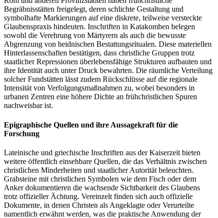
Rom und anderen Provinzstädten haben frühchristliche
Begräbnisstätten freigelegt, deren schlichte Gestaltung und
symbolhafte Markierungen auf eine diskrete, teilweise versteckte
Glaubenspraxis hindeuten. Inschriften in Katakomben belegen
sowohl die Verehrung von Märtyrern als auch die bewusste
Abgrenzung von heidnischen Bestattungsritualen. Diese materiellen
Hinterlassenschaften bestätigen, dass christliche Gruppen trotz
staatlicher Repressionen überlebensfähige Strukturen aufbauten und
ihre Identität auch unter Druck bewahrten. Die räumliche Verteilung
solcher Fundstätten lässt zudem Rückschlüsse auf die regionale
Intensität von Verfolgungsmaßnahmen zu, wobei besonders in
urbanen Zentren eine höhere Dichte an frühchristlichen Spuren
nachweisbar ist.
Epigraphische Quellen und ihre Aussagekraft für die
Forschung
Lateinische und griechische Inschriften aus der Kaiserzeit bieten
weitere öffentlich einsehbare Quellen, die das Verhältnis zwischen
christlichen Minderheiten und staatlicher Autorität beleuchten.
Grabsteine mit christlichen Symbolen wie dem Fisch oder dem
Anker dokumentieren die wachsende Sichtbarkeit des Glaubens
trotz offizieller Ächtung. Vereinzelt finden sich auch offizielle
Dokumente, in denen Christen als Angeklagte oder Verurteilte
namentlich erwähnt werden, was die praktische Anwendung der