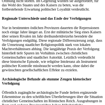
Ordnung nicht störten. Im Gegenzug wurden sie aufgefordert, für
das Wohl des Staates und des Kaisers zu beten, was die
fortbestehende Erwartung politischer Loyalität verdeutlicht.
Regionale Unterschiede und das Ende der Verfolgungen
Nur in bestimmten östlichen Provinzen dauerten die Repressionen
noch einige Jahre länger an. Erst der militärische Sieg eines Kaisers
über seinen Rivalen im Jahr dreihundertdreizehn beendete die
Verfolgungen endgültig. Diese regionale Differenzierung zeigt, dass
die Umsetzung staatlicher Religionspolitik stark von lokalen
Machtverhältnissen abhing. Die langjährige Praxis der Verfolgung
hinterließ tiefe Spuren im Verhältnis zwischen christlichen
Gemeinschaften und staatlicher Autorität. Letztlich verdeutlicht
diese historische Episode, wie religiöse Intoleranz als Instrument
politischer Kontrolle missbraucht werden kann, ohne dabei die
gewünschten gesellschaftlichen Effekte zu erzielen.
Archäologische Befunde als stumme Zeugen historischer
Verfolgung
Öffentlich zugängliche archäologische Funde liefern ergänzende
Erkenntnisse zu den schriftlichen Überlieferungen über die Situation
christlicher Gemeinschaften im Römischen Reich. Ausgrabungen in