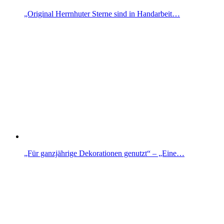
„Original Herrnhuter Sterne sind in Handarbeit…
„Für ganzjährige Dekorationen genutzt“ – „Eine…