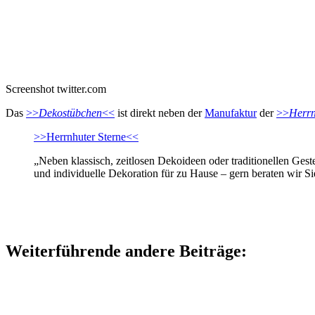
Screenshot twitter.com
Das
>>
Dekostübchen
<<
ist direkt neben der
Manufaktur
der
>>
Herrn
>>Herrnhuter Sterne<<
„Neben klassisch, zeitlosen Dekoideen oder traditionellen Ges
und individuelle Dekoration für zu Hause – gern beraten wir Si
Weiterführende andere Beiträge: