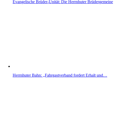
Evangelische Brüder-Unität: Die Herrnhuter Brüdergemeine
Herrnhuter Bahn: „Fahrgastverband fordert Erhalt und…