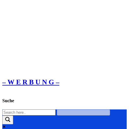
– W Ε R Β U Ν G –
Suche