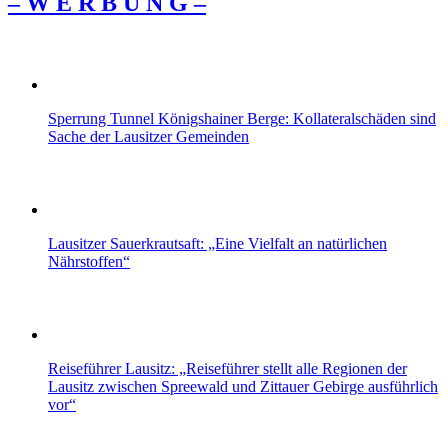
– W Ε R Β U Ν G –
Sperrung Tunnel Königshainer Berge: Kollateralschäden sind
Sache der Lausitzer Gemeinden
Lausitzer Sauerkrautsaft: „Eine Vielfalt an natürlichen
Nährstoffen“
Reiseführer Lausitz: „Reiseführer stellt alle Regionen der
Lausitz zwischen Spreewald und Zittauer Gebirge ausführlich
vor“