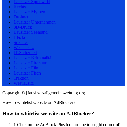
Lausitzer Spreewald
Rechtsstaat
Lausitzer Mythen
Drohnen
Lausitzer Unternehmen
3D-Druck
Lausitzer Seenland
Blackout
Soziales
Westlausitz
IT-Sicherheit
Lausitzer Kriminalität
Lausitzer Literatur
Lausitzer Film
Lausitzer Fisch
Traktion
Westlausitz
Copyright © | lausitzer-allgemeine-zeitung.org
How to whitelist website on AdBlocker?
How to whitelist website on AdBlocker?
1
Click on the AdBlock Plus icon on the top right corner of