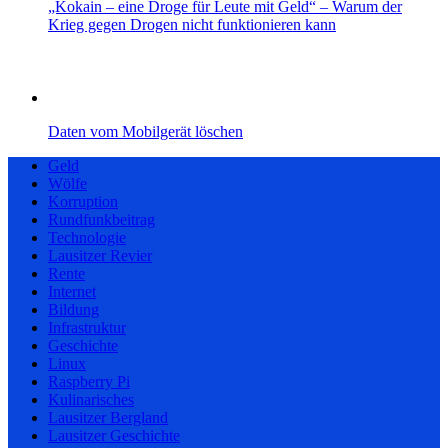
„Kokain – eine Droge für Leute mit Geld“ – Warum der
Krieg gegen Drogen nicht funktionieren kann
Daten vom Mobilgerät löschen
Geld
Wölfe
Korruption
Rundfunkbeitrag
Technologie
Lausitzer Revier
Rente
Internet
Bildung
Infrastruktur
Geschichte
Linux
Raspberry Pi
Kulinarisches
Lausitzer Bergland
Lausitzer Geschichte