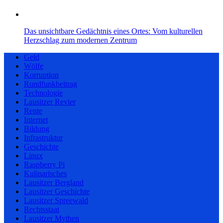
Das unsichtbare Gedächtnis eines Ortes: Vom kulturellen
Herzschlag zum modernen Zentrum
Geld
Wölfe
Korruption
Rundfunkbeitrag
Technologie
Lausitzer Revier
Rente
Internet
Bildung
Infrastruktur
Geschichte
Linux
Raspberry Pi
Kulinarisches
Lausitzer Bergland
Lausitzer Geschichte
Lausitzer Spreewald
Rechtsstaat
Lausitzer Mythen