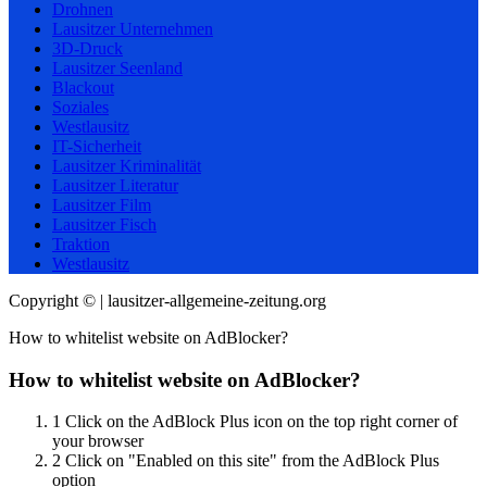
Drohnen
Lausitzer Unternehmen
3D-Druck
Lausitzer Seenland
Blackout
Soziales
Westlausitz
IT-Sicherheit
Lausitzer Kriminalität
Lausitzer Literatur
Lausitzer Film
Lausitzer Fisch
Traktion
Westlausitz
Copyright © | lausitzer-allgemeine-zeitung.org
How to whitelist website on AdBlocker?
How to whitelist website on AdBlocker?
1
Click on the AdBlock Plus icon on the top right corner of
your browser
2
Click on "Enabled on this site" from the AdBlock Plus
option