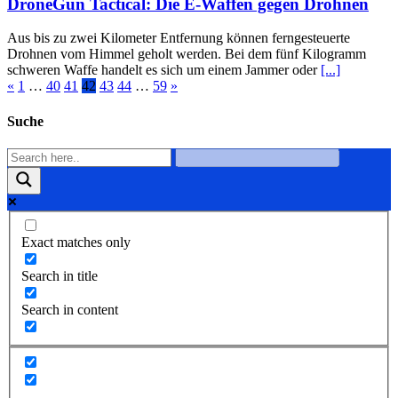
DroneGun Tactical: Die E-Waffen gegen Drohnen
Aus bis zu zwei Kilometer Entfernung können ferngesteuerte
Drohnen vom Himmel geholt werden. Bei dem fünf Kilogramm
schweren Waffe handelt es sich um einem Jammer oder
[...]
«
1
…
40
41
42
43
44
…
59
»
Suche
Exact matches only
Search in title
Search in content