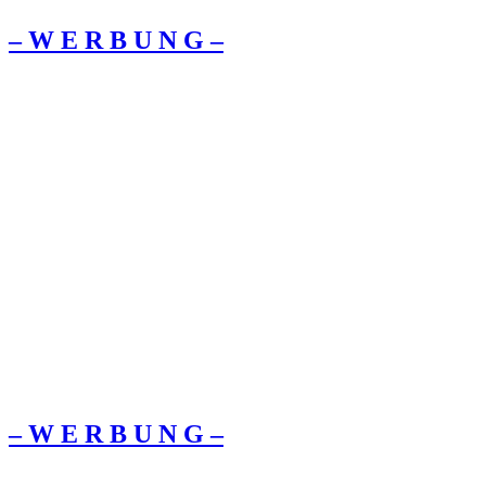
– W Ε R Β U Ν G –
– W Ε R Β U Ν G –