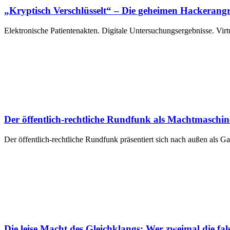
„Kryptisch Verschlüsselt“ – Die geheimen Hackerang
Elektronische Patientenakten. Digitale Untersuchungsergebnisse. Vir
Der öffentlich-rechtliche Rundfunk als Machtmaschin
Der öffentlich-rechtliche Rundfunk präsentiert sich nach außen als Ga
Die leise Macht des Gleichklangs: Wer zweimal die f