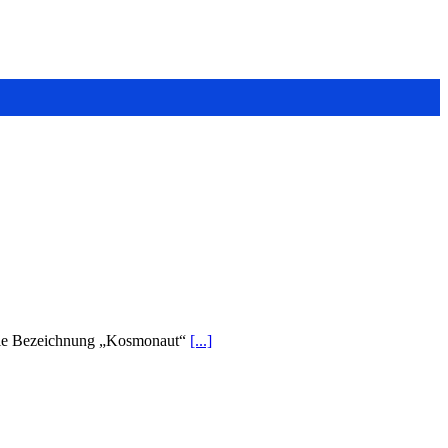
h die Bezeichnung „Kosmonaut“
[...]