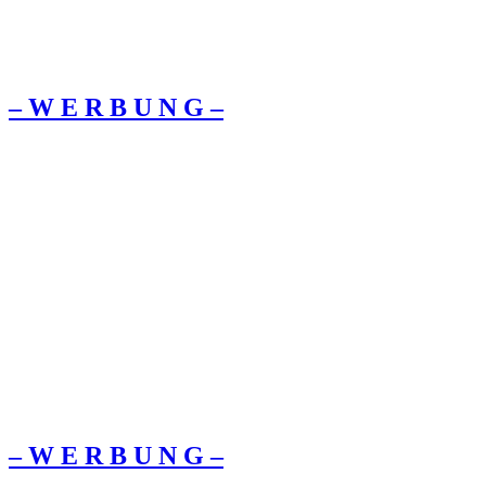
– W Ε R Β U Ν G –
– W Ε R Β U Ν G –