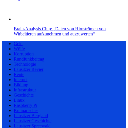
Brain-Analysis Chip: „Daten von Hirnströmen von
Wirbeltieren aufzunehmen und auszuwerten“
Geld
Wölfe
Korruption
Rundfunkbeitrag
Technologie
Lausitzer Revier
Rente
Internet
Bildung
Infrastruktur
Geschichte
Linux
Raspberry Pi
Kulinarisches
Lausitzer Bergland
Lausitzer Geschichte
Lausitzer Spreewald