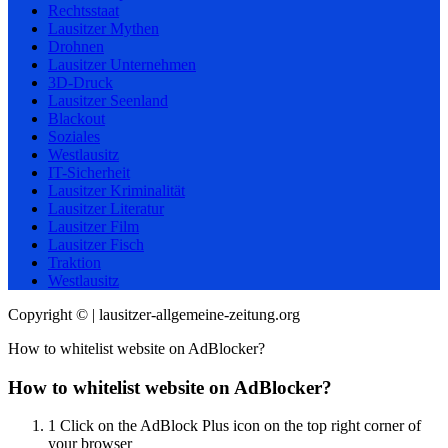
Rechtsstaat
Lausitzer Mythen
Drohnen
Lausitzer Unternehmen
3D-Druck
Lausitzer Seenland
Blackout
Soziales
Westlausitz
IT-Sicherheit
Lausitzer Kriminalität
Lausitzer Literatur
Lausitzer Film
Lausitzer Fisch
Traktion
Westlausitz
Copyright © | lausitzer-allgemeine-zeitung.org
How to whitelist website on AdBlocker?
How to whitelist website on AdBlocker?
1
Click on the AdBlock Plus icon on the top right corner of
your browser