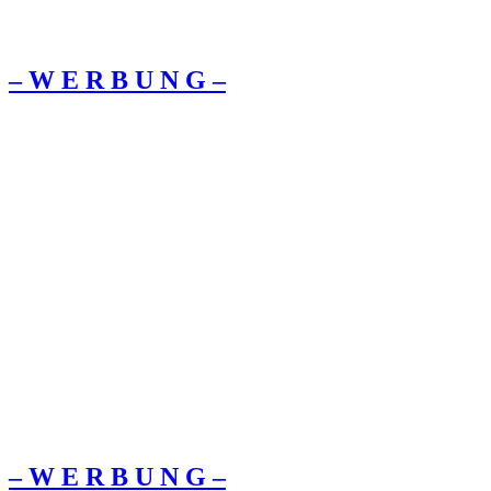
– W Ε R Β U Ν G –
– W Ε R Β U Ν G –