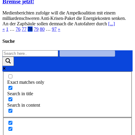
Bremse jetzt!
Medienberichten zufolge will die Ampelkoalition mit einem
milliardenschweren Anti-Krisen-Paket die Energiekosten senken.
An der Zapfsäule sollen demnach die Autofahrer durch
[...]
«
1
…
76
77
78
79
80
…
97
»
Suche
Exact matches only
Search in title
Search in content