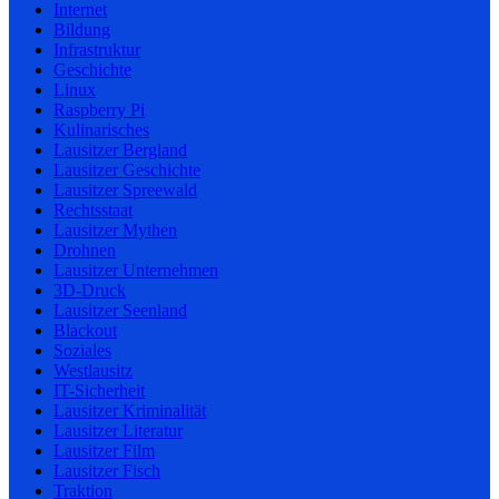
Internet
Bildung
Infrastruktur
Geschichte
Linux
Raspberry Pi
Kulinarisches
Lausitzer Bergland
Lausitzer Geschichte
Lausitzer Spreewald
Rechtsstaat
Lausitzer Mythen
Drohnen
Lausitzer Unternehmen
3D-Druck
Lausitzer Seenland
Blackout
Soziales
Westlausitz
IT-Sicherheit
Lausitzer Kriminalität
Lausitzer Literatur
Lausitzer Film
Lausitzer Fisch
Traktion