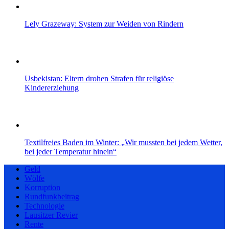
Lely Grazeway: System zur Weiden von Rindern
Usbekistan: Eltern drohen Strafen für religiöse
Kindererziehung
Textilfreies Baden im Winter: „Wir mussten bei jedem Wetter,
bei jeder Temperatur hinein“
Geld
Wölfe
Korruption
Rundfunkbeitrag
Technologie
Lausitzer Revier
Rente