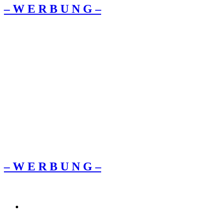
– W Ε R Β U Ν G –
– W Ε R Β U Ν G –