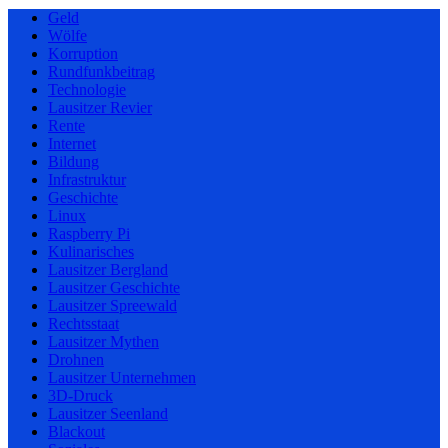
Geld
Wölfe
Korruption
Rundfunkbeitrag
Technologie
Lausitzer Revier
Rente
Internet
Bildung
Infrastruktur
Geschichte
Linux
Raspberry Pi
Kulinarisches
Lausitzer Bergland
Lausitzer Geschichte
Lausitzer Spreewald
Rechtsstaat
Lausitzer Mythen
Drohnen
Lausitzer Unternehmen
3D-Druck
Lausitzer Seenland
Blackout