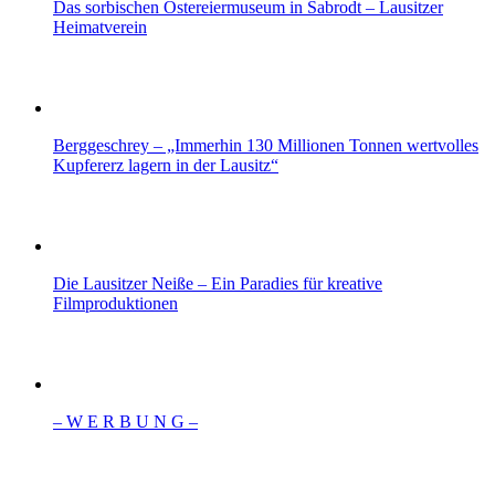
Das sorbischen Ostereiermuseum in Sabrodt – Lausitzer
Heimatverein
Berggeschrey – „Immerhin 130 Millionen Tonnen wertvolles
Kupfererz lagern in der Lausitz“
Die Lausitzer Neiße – Ein Paradies für kreative
Filmproduktionen
– W Ε R Β U Ν G –