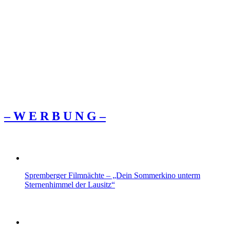
– W Ε R Β U Ν G –
Spremberger Filmnächte – „Dein Sommerkino unterm
Sternenhimmel der Lausitz“