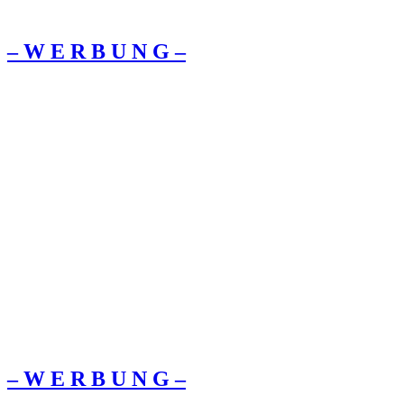
– W Ε R Β U Ν G –
– W Ε R Β U Ν G –