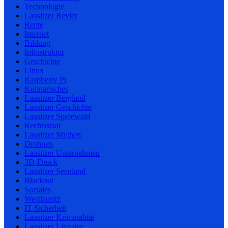
Technologie
Lausitzer Revier
Rente
Internet
Bildung
Infrastruktur
Geschichte
Linux
Raspberry Pi
Kulinarisches
Lausitzer Bergland
Lausitzer Geschichte
Lausitzer Spreewald
Rechtsstaat
Lausitzer Mythen
Drohnen
Lausitzer Unternehmen
3D-Druck
Lausitzer Seenland
Blackout
Soziales
Westlausitz
IT-Sicherheit
Lausitzer Kriminalität
Lausitzer Literatur