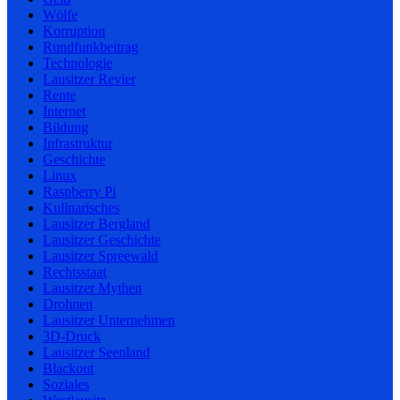
Wölfe
Korruption
Rundfunkbeitrag
Technologie
Lausitzer Revier
Rente
Internet
Bildung
Infrastruktur
Geschichte
Linux
Raspberry Pi
Kulinarisches
Lausitzer Bergland
Lausitzer Geschichte
Lausitzer Spreewald
Rechtsstaat
Lausitzer Mythen
Drohnen
Lausitzer Unternehmen
3D-Druck
Lausitzer Seenland
Blackout
Soziales