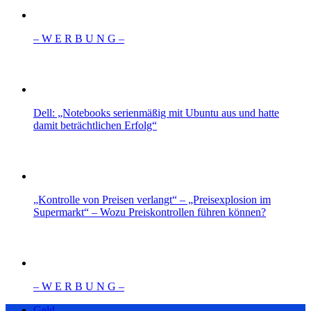
– W Ε R Β U Ν G –
Dell: „Notebooks serienmäßig mit Ubuntu aus und hatte
damit beträchtlichen Erfolg“
„Kontrolle von Preisen verlangt“ – „Preisexplosion im
Supermarkt“ – Wozu Preiskontrollen führen können?
– W Ε R Β U Ν G –
Geld