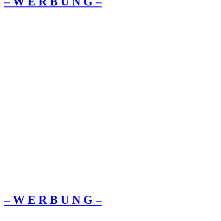
– W Ε R Β U Ν G –
– W Ε R Β U Ν G –