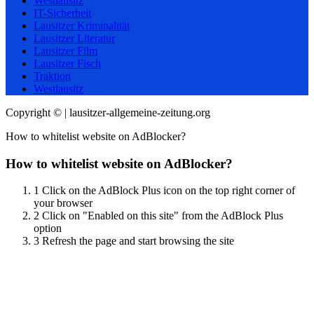
Westlausitz
IT-Sicherheit
Lausitzer Kriminalität
Lausitzer Literatur
Lausitzer Film
Lausitzer Fisch
Traktion
Westlausitz
Copyright © | lausitzer-allgemeine-zeitung.org
How to whitelist website on AdBlocker?
How to whitelist website on AdBlocker?
1
Click on the AdBlock Plus icon on the top right corner of
your browser
2
Click on "Enabled on this site" from the AdBlock Plus
option
3
Refresh the page and start browsing the site
Scroll
Up