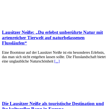
Lausitzer Neiße: „Du erlebst unberührte Natur mit
artenreicher Tierwelt auf naturbelassenen
Flussläufen“
Eine Bootstour auf der Lausitzer Neiße ist ein besonderes Erlebnis,
das man sich nicht entgehen lassen sollte. Die Flusslandschaft bietet
eine unglaubliche Naturschönheit
[...]
Die Lausitzer Neiße als touristische Destination und
ihr kultureller Rang in Europa