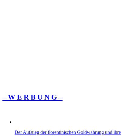
– W Ε R Β U Ν G –
Der Aufstieg der florentinischen Goldwährung und ihre