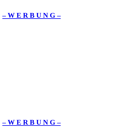
– W Ε R Β U Ν G –
– W Ε R Β U Ν G –