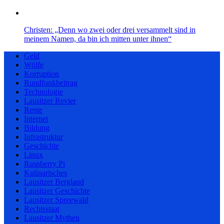
Christen: „Denn wo zwei oder drei versammelt sind in
meinem Namen, da bin ich mitten unter ihnen“
Geld
Wölfe
Korruption
Rundfunkbeitrag
Technologie
Lausitzer Revier
Rente
Internet
Bildung
Infrastruktur
Geschichte
Linux
Raspberry Pi
Kulinarisches
Lausitzer Bergland
Lausitzer Geschichte
Lausitzer Spreewald
Rechtsstaat
Lausitzer Mythen