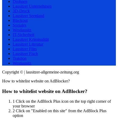
Drohnen
Lausitzer Unternehmen
3D-Druck
Lausitzer Seenland
Blackout
Soziales
Westlausitz
IT-Sicherheit
Lausitzer Kriminalität
Lausitzer Literatur
Lausitzer Film
Lausitzer Fisch
Traktion
Westlausitz
Copyright © | lausitzer-allgemeine-zeitung.org
How to whitelist website on AdBlocker?
How to whitelist website on AdBlocker?
1
Click on the AdBlock Plus icon on the top right corner of
your browser
2
Click on "Enabled on this site" from the AdBlock Plus
option