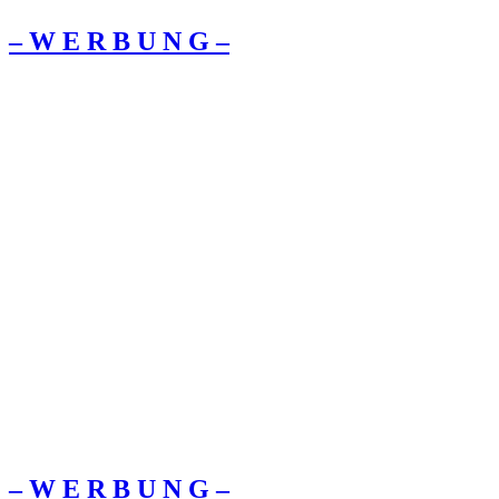
– W Ε R Β U Ν G –
– W Ε R Β U Ν G –