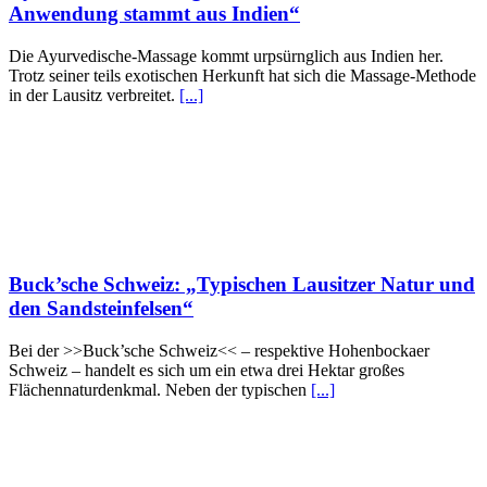
Anwendung stammt aus Indien“
Die Ayur­ve­di­sche-Mas­sa­ge kommt urpsürnglich aus Indien her.
Trotz seiner teils exotischen Herkunft hat sich die Mas­sa­ge-Methode
in der Lausitz verbreitet.
[...]
Buck’sche Schweiz: „Typischen Lausitzer Natur und
den Sandsteinfelsen“
Bei der >>Buck’sche Schweiz<< – respektive Hohenbockaer
Schweiz – handelt es sich um ein etwa drei Hektar großes
Flächennaturdenkmal. Neben der typischen
[...]