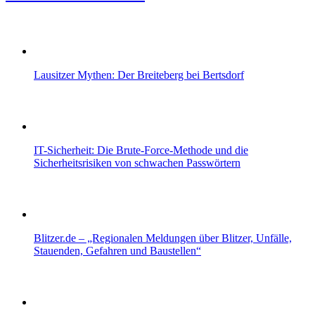
Lausitzer Mythen: Der Breiteberg bei Bertsdorf
IT-Sicherheit: Die Brute-Force-Methode und die
Sicherheitsrisiken von schwachen Passwörtern
Blitzer.de – „Regionalen Meldungen über Blitzer, Unfälle,
Stauenden, Gefahren und Baustellen“