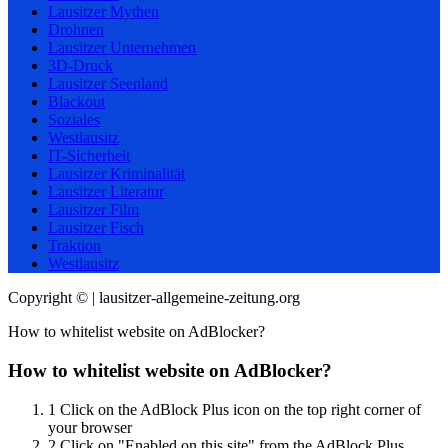
Lausitzer Mythen
Drohnen
Lausitzer Unternehmen
3D-Druck
Lausitzer Seenland
Blackout
Soziales
Westlausitz
IT-Sicherheit
Lausitzer Kriminalität
Lausitzer Literatur
Lausitzer Film
Lausitzer Fisch
Traktion
Westlausitz
Copyright © | lausitzer-allgemeine-zeitung.org
How to whitelist website on AdBlocker?
How to whitelist website on AdBlocker?
1
Click on the AdBlock Plus icon on the top right corner of
your browser
2
Click on "Enabled on this site" from the AdBlock Plus