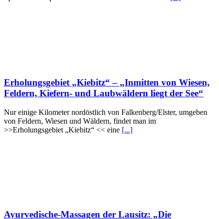
Erholungsgebiet „Kiebitz“ – „Inmitten von Wiesen,
Feldern, Kiefern- und Laubwäldern liegt der See“
Nur einige Kilometer nordöstlich von Falkenberg/Elster, umgeben
von Feldern, Wiesen und Wäldern, findet man im
>>Erholungsgebiet „Kiebitz“ << eine
[...]
Ayur­ve­di­sche-Mas­sa­gen der Lausitz: „Die