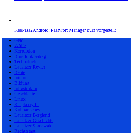
KeePass2Android: Passwort-Manager kurz vorgestellt
Geld
Wölfe
Korruption
Rundfunkbeitrag
Technologie
Lausitzer Revier
Rente
Internet
Bildung
Infrastruktur
Geschichte
Linux
Raspberry Pi
Kulinarisches
Lausitzer Bergland
Lausitzer Geschichte
Lausitzer Spreewald
Rechtsstaat