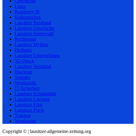
Geschichte
Linux
Raspberry Pi
Kulinarisches
Lausitzer Bergland
Lausitzer Geschichte
Lausitzer Spreewald
Rechtsstaat
Lausitzer Mythen
Drohnen
Lausitzer Unternehmen
3D-Druck
Lausitzer Seenland
Blackout
Soziales
Westlausitz
IT-Sicherheit
Lausitzer Kriminalität
Lausitzer Literatur
Lausitzer Film
Lausitzer Fisch
Traktion
Westlausitz
Copyright © | lausitzer-allgemeine-zeitung.org