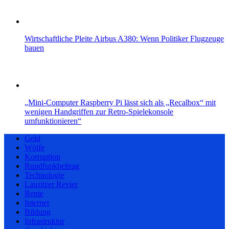
Wirtschaftliche Pleite Airbus A380: Wenn Politiker Flugzeuge
bauen
„Mini-Computer Raspberry Pi lässt sich als „Recalbox“ mit
wenigen Handgriffen zur Retro-Spielekonsole
umfunktionieren“
Geld
Wölfe
Korruption
Rundfunkbeitrag
Technologie
Lausitzer Revier
Rente
Internet
Bildung
Infrastruktur