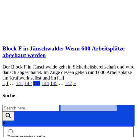
Block F in Jänschwalde: Wenn 600 Arbeitsplätze
abgebaut werden
Der Block F in Jänschwalde geht in Sicherheitsbereitschaft und wird
danach abgeschaltet. Im Zuge dessen gehen rund 600 Arbeitsplätze
am Kraftwerk selbst und im
[...]
«
1
…
141
142
143
144
145
…
147
»
Suche