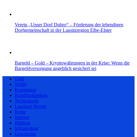
Verein „Unser Dorf Dubro“ – Förderung der lebendigen
Dorfgemeinschaft in der Lausitzregion Elbe-Elster
Bargeld – Gold – Kryptowährungen in der Krise: Wenn die
Bargeldversorgung angeblich gesichert sei
Geld
Wölfe
Korruption
Rundfunkbeitrag
Technologie
Lausitzer Revier
Rente
Internet
Bildung
Infrastruktur
Geschichte