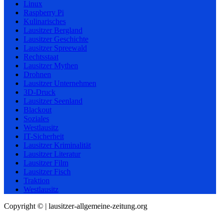
Linux
Raspberry Pi
Kulinarisches
Lausitzer Bergland
Lausitzer Geschichte
Lausitzer Spreewald
Rechtsstaat
Lausitzer Mythen
Drohnen
Lausitzer Unternehmen
3D-Druck
Lausitzer Seenland
Blackout
Soziales
Westlausitz
IT-Sicherheit
Lausitzer Kriminalität
Lausitzer Literatur
Lausitzer Film
Lausitzer Fisch
Traktion
Westlausitz
Copyright © | lausitzer-allgemeine-zeitung.org