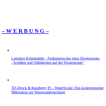
– W Ε R Β U Ν G –
Lausitzer Kriminalität – Funktionsweise einer Drogenroute:
„Textilien und Süßigkeiten auf der Drogenroute“
3D-Druck & Raspberry Pi – WaterScope: Das kostengünstige
Mikroskop zur Wasseruntersuchung