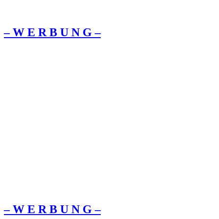
– W Ε R Β U Ν G –
– W Ε R Β U Ν G –