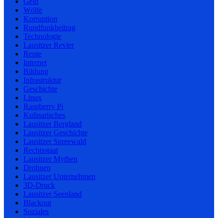
Geld
Wölfe
Korruption
Rundfunkbeitrag
Technologie
Lausitzer Revier
Rente
Internet
Bildung
Infrastruktur
Geschichte
Linux
Raspberry Pi
Kulinarisches
Lausitzer Bergland
Lausitzer Geschichte
Lausitzer Spreewald
Rechtsstaat
Lausitzer Mythen
Drohnen
Lausitzer Unternehmen
3D-Druck
Lausitzer Seenland
Blackout
Soziales