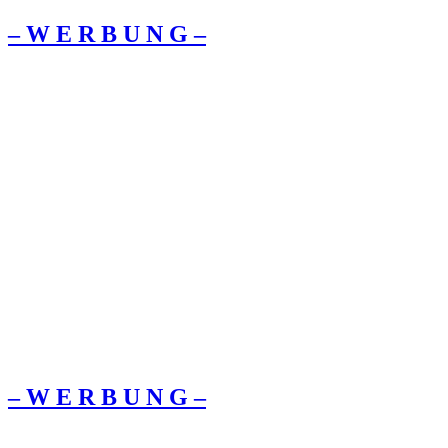
– W Ε R Β U Ν G –
– W Ε R Β U Ν G –