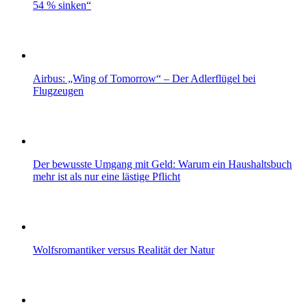
54 % sinken“
Airbus: „Wing of Tomorrow“ – Der Adlerflügel bei
Flugzeugen
Der bewusste Umgang mit Geld: Warum ein Haushaltsbuch
mehr ist als nur eine lästige Pflicht
Wolfsromantiker versus Realität der Natur