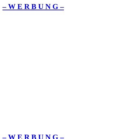
– W Ε R Β U Ν G –
– W Ε R Β U Ν G –