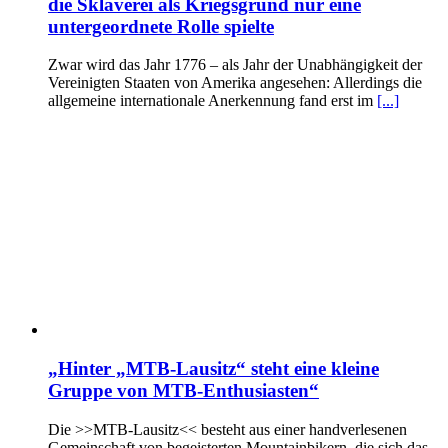
die Sklaverei als Kriegsgrund nur eine
untergeordnete Rolle spielte
Zwar wird das Jahr 1776 – als Jahr der Unabhängigkeit der
Vereinigten Staaten von Amerika angesehen: Allerdings die
allgemeine internationale Anerkennung fand erst im
[...]
„Hinter „MTB-Lausitz“ steht eine kleine
Gruppe von MTB-Enthusiasten“
Die >>MTB-Lausitz<< besteht aus einer handverlesenen
Gemeinschaft von begeisterten Mountainbikern, die sich das