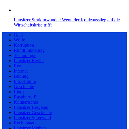
Lausitzer Strukturwandel: Wenn der Kohleausstieg auf die
Wirtschaftskrise trifft
Geld
Wölfe
Korruption
Rundfunkbeitrag
Technologie
Lausitzer Revier
Rente
Internet
Bildung
Infrastruktur
Geschichte
Linux
Raspberry Pi
Kulinarisches
Lausitzer Bergland
Lausitzer Geschichte
Lausitzer Spreewald
Rechtsstaat
Lausitzer Mythen