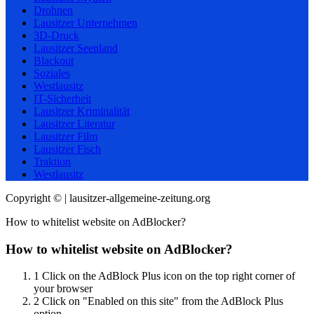
Drohnen
Lausitzer Unternehmen
3D-Druck
Lausitzer Seenland
Blackout
Soziales
Westlausitz
IT-Sicherheit
Lausitzer Kriminalität
Lausitzer Literatur
Lausitzer Film
Lausitzer Fisch
Traktion
Westlausitz
Copyright © | lausitzer-allgemeine-zeitung.org
How to whitelist website on AdBlocker?
How to whitelist website on AdBlocker?
1
Click on the AdBlock Plus icon on the top right corner of
your browser
2
Click on "Enabled on this site" from the AdBlock Plus
option