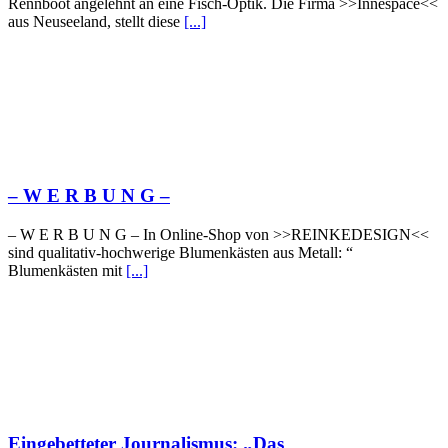
Rennboot angelehnt an eine Fisch-Optik. Die Firma >>Innespace<<
aus Neuseeland, stellt diese
[...]
– W Ε R Β U Ν G –
– W Ε R Β U Ν G – In Online-Shop von >>REINKEDESIGN<<
sind qualitativ-hochwerige Blumenkästen aus Metall: “
Blumenkästen mit
[...]
Eingebetteter Journalismus: „Das