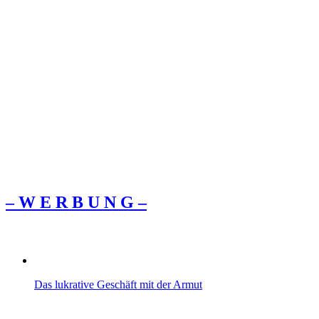
– W Ε R Β U Ν G –
Das lukrative Geschäft mit der Armut