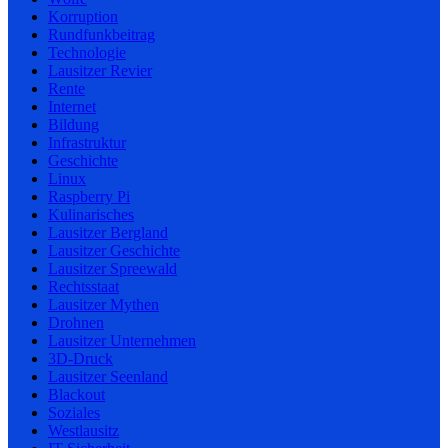
Korruption
Rundfunkbeitrag
Technologie
Lausitzer Revier
Rente
Internet
Bildung
Infrastruktur
Geschichte
Linux
Raspberry Pi
Kulinarisches
Lausitzer Bergland
Lausitzer Geschichte
Lausitzer Spreewald
Rechtsstaat
Lausitzer Mythen
Drohnen
Lausitzer Unternehmen
3D-Druck
Lausitzer Seenland
Blackout
Soziales
Westlausitz