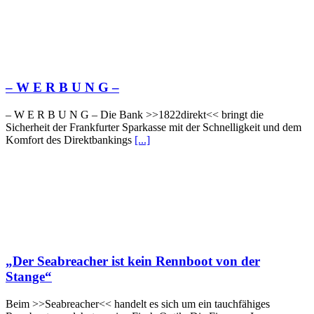
– W Ε R Β U Ν G –
– W Ε R Β U Ν G – Die Bank >>1822direkt<< bringt die
Sicherheit der Frankfurter Sparkasse mit der Schnelligkeit und dem
Komfort des Direktbankings
[...]
„Der Seabreacher ist kein Rennboot von der
Stange“
Beim >>Seabreacher<< handelt es sich um ein tauchfähiges