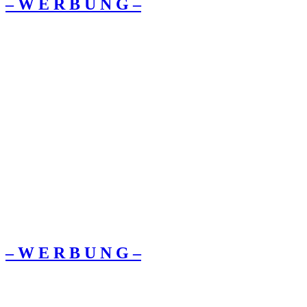
– W Ε R Β U Ν G –
– W Ε R Β U Ν G –