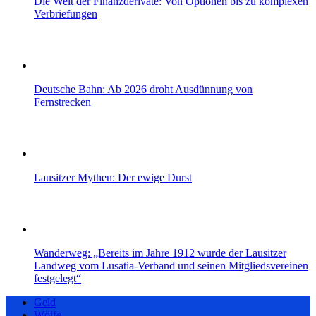
Die Welt der Finanzderivate: Von Optionen bis zu komplexen
Verbriefungen
Deutsche Bahn: Ab 2026 droht Ausdünnung von
Fernstrecken
Lausitzer Mythen: Der ewige Durst
Wanderweg: „Bereits im Jahre 1912 wurde der Lausitzer
Landweg vom Lusatia-Verband und seinen Mitgliedsvereinen
festgelegt“
Geld
Wölfe