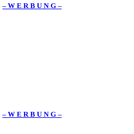
– W Ε R Β U Ν G –
– W Ε R Β U Ν G –