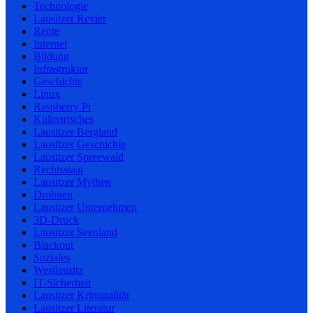
Technologie
Lausitzer Revier
Rente
Internet
Bildung
Infrastruktur
Geschichte
Linux
Raspberry Pi
Kulinarisches
Lausitzer Bergland
Lausitzer Geschichte
Lausitzer Spreewald
Rechtsstaat
Lausitzer Mythen
Drohnen
Lausitzer Unternehmen
3D-Druck
Lausitzer Seenland
Blackout
Soziales
Westlausitz
IT-Sicherheit
Lausitzer Kriminalität
Lausitzer Literatur