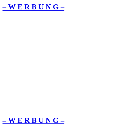
– W Ε R Β U Ν G –
– W Ε R Β U Ν G –