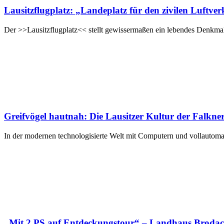
Lausitzflugplatz: „Landeplatz für den zivilen Luftve
Der >>Lausitzflugplatz<< stellt gewissermaßen ein lebendes Denkmal
Greifvögel hautnah: Die Lausitzer Kultur der Falkner
In der modernen technologisierte Welt mit Computern und vollautoma
„Mit 2 PS auf Entdeckungstour“ – Landhaus Brodack: