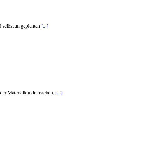
d selbst an geplanten
[...]
nder Materialkunde machen,
[...]