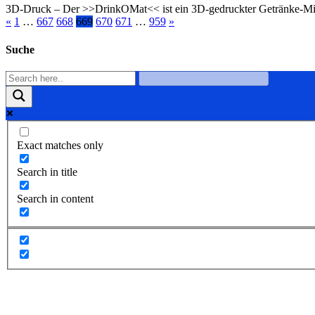
3D-Druck – Der >>DrinkOMat<< ist ein 3D-gedruckter Getränke-Mixer 
«
1
…
667
668
669
670
671
…
959
»
Suche
Exact matches only
Search in title
Search in content