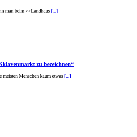
e kann man beim >>Landhaus
[...]
s Sklavenmarkt zu bezeichnen“
r die meisten Menschen kaum etwas
[...]