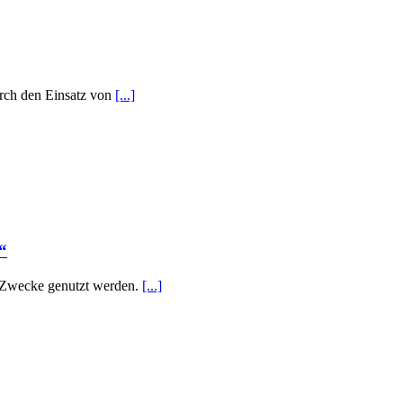
urch den Einsatz von
[...]
“
e Zwecke genutzt werden.
[...]