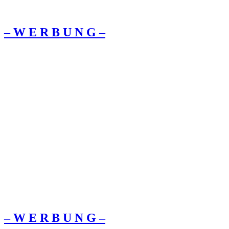
– W Ε R Β U Ν G –
– W Ε R Β U Ν G –