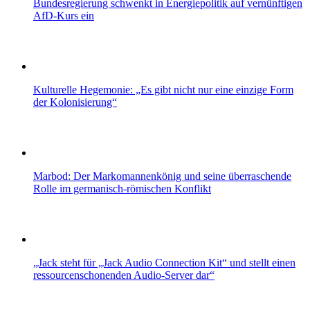
Bundesregierung schwenkt in Energiepolitik auf vernünftigen
AfD-Kurs ein
Kulturelle Hegemonie: „Es gibt nicht nur eine einzige Form
der Kolonisierung“
Marbod: Der Markomannenkönig und seine überraschende
Rolle im germanisch-römischen Konflikt
„Jack steht für „Jack Audio Connection Kit“ und stellt einen
ressourcenschonenden Audio-Server dar“