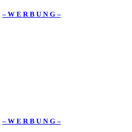
– W Ε R Β U Ν G –
– W Ε R Β U Ν G –