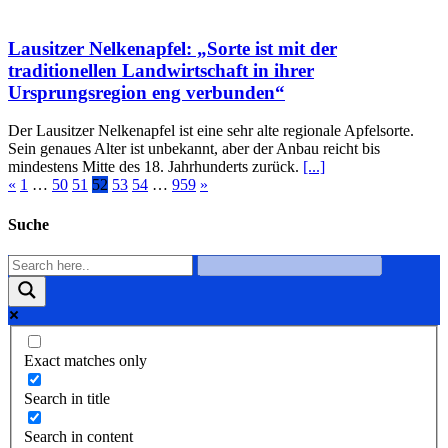
Lausitzer Nelkenapfel: „Sorte ist mit der
traditionellen Landwirtschaft in ihrer
Ursprungsregion eng verbunden“
Der Lausitzer Nelkenapfel ist eine sehr alte regionale Apfelsorte.
Sein genaues Alter ist unbekannt, aber der Anbau reicht bis
mindestens Mitte des 18. Jahrhunderts zurück.
[...]
«
1
…
50
51
52
53
54
…
959
»
Suche
Exact matches only
Search in title
Search in content