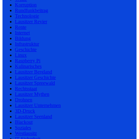
Korruption
Rundfunkbeitrag
Technologie
Lausitzer Revier
Rente
Internet
Bildung
Infrastruktur
Geschichte
Linux
Raspberry Pi
Kulinarisches
Lausitzer Bergland
Lausitzer Geschichte
Lausitzer Spreewald
Rechtsstaat
Lausitzer Mythen
Drohnen
Lausitzer Unternehmen
3D-Druck
Lausitzer Seenland
Blackout
Soziales
Westlausitz
IT-Sicherheit