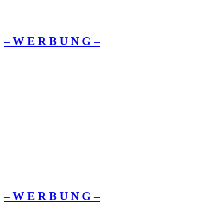
– W Ε R Β U Ν G –
– W Ε R Β U Ν G –