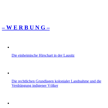
– W Ε R Β U Ν G –
Die einheimische Hirschart in der Lausitz
Die rechtlichen Grundlagen kolonialer Landnahme und die
Verdrängung indigener Völker