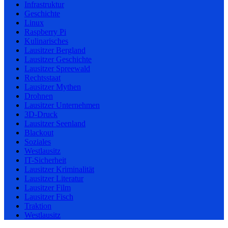
Infrastruktur
Geschichte
Linux
Raspberry Pi
Kulinarisches
Lausitzer Bergland
Lausitzer Geschichte
Lausitzer Spreewald
Rechtsstaat
Lausitzer Mythen
Drohnen
Lausitzer Unternehmen
3D-Druck
Lausitzer Seenland
Blackout
Soziales
Westlausitz
IT-Sicherheit
Lausitzer Kriminalität
Lausitzer Literatur
Lausitzer Film
Lausitzer Fisch
Traktion
Westlausitz