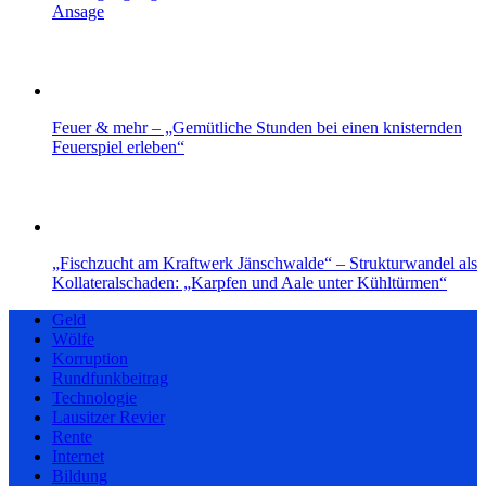
Ansage
Feuer & mehr – „Gemütliche Stunden bei einen knisternden
Feuerspiel erleben“
„Fischzucht am Kraftwerk Jänschwalde“ – Strukturwandel als
Kollateralschaden: „Karpfen und Aale unter Kühltürmen“
Geld
Wölfe
Korruption
Rundfunkbeitrag
Technologie
Lausitzer Revier
Rente
Internet
Bildung