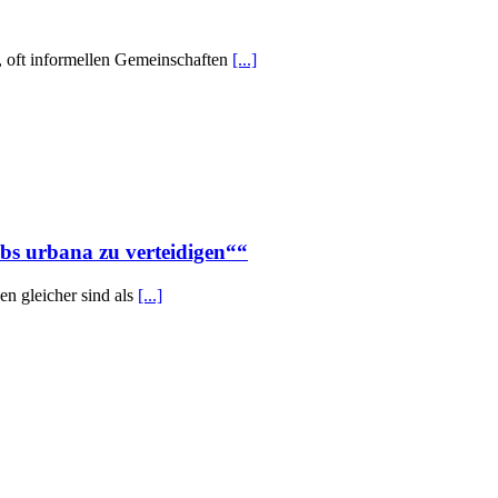
n, oft informellen Gemeinschaften
[...]
ebs urbana zu verteidigen““
n gleicher sind als
[...]