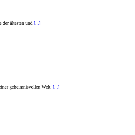
e der ältesten und
[...]
einer geheimnisvollen Welt,
[...]