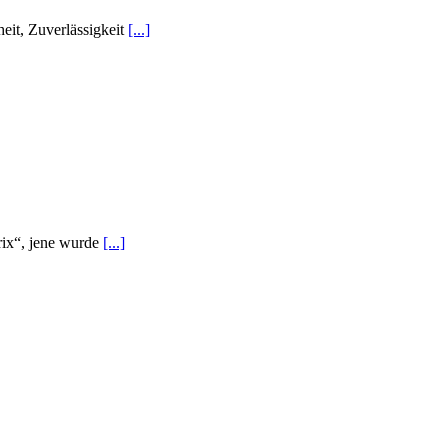
eit, Zuverlässigkeit
[...]
trix“, jene wurde
[...]