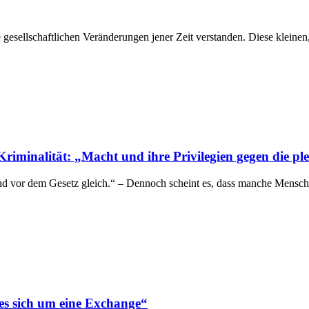
 gesellschaftlichen Veränderungen jener Zeit verstanden. Diese kleine
iminalität: „Macht und ihre Privilegien gegen die pl
ind vor dem Gesetz gleich.“ – Dennoch scheint es, dass manche Mensche
es sich um eine Exchange“