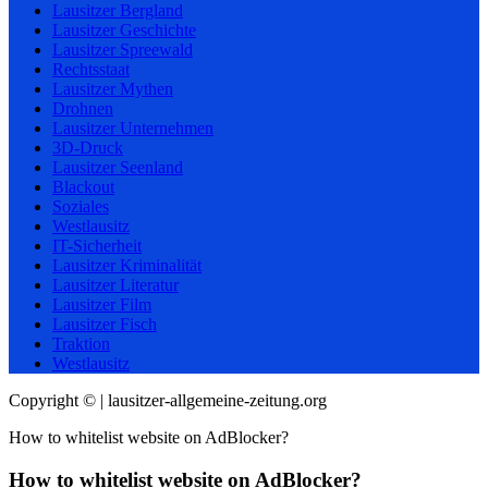
Lausitzer Bergland
Lausitzer Geschichte
Lausitzer Spreewald
Rechtsstaat
Lausitzer Mythen
Drohnen
Lausitzer Unternehmen
3D-Druck
Lausitzer Seenland
Blackout
Soziales
Westlausitz
IT-Sicherheit
Lausitzer Kriminalität
Lausitzer Literatur
Lausitzer Film
Lausitzer Fisch
Traktion
Westlausitz
Copyright © | lausitzer-allgemeine-zeitung.org
How to whitelist website on AdBlocker?
How to whitelist website on AdBlocker?