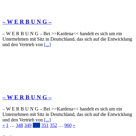
– W Ε R Β U Ν G –
– W Ε R Β U Ν G – Bei >>Kardena<< handelt es sich um ein
Unternehmen mit Sitz in Deutschland, das sich auf die Entwicklung
und den Vertrieb von
[...]
– W Ε R Β U Ν G –
– W Ε R Β U Ν G – Bei >>Kardena<< handelt es sich um ein
Unternehmen mit Sitz in Deutschland, das sich auf die Entwicklung
und den Vertrieb von
[...]
«
1
…
348
349
350
351
352
…
960
»