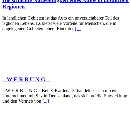
Die schlichte Notwendigkeit eines Autos in ländlichen
Regionen
In ländlichen Gebieten ist das Auto ein unverzichtbarer Teil des
täglichen Lebens. Es bietet viele Vorteile für Menschen, die in
abgelegenen Gebieten leben. Einer der
[...]
– W Ε R Β U Ν G –
– W Ε R Β U Ν G – Bei >>Kardena<< handelt es sich um ein
Unternehmen mit Sitz in Deutschland, das sich auf die Entwicklung
und den Vertrieb von
[...]