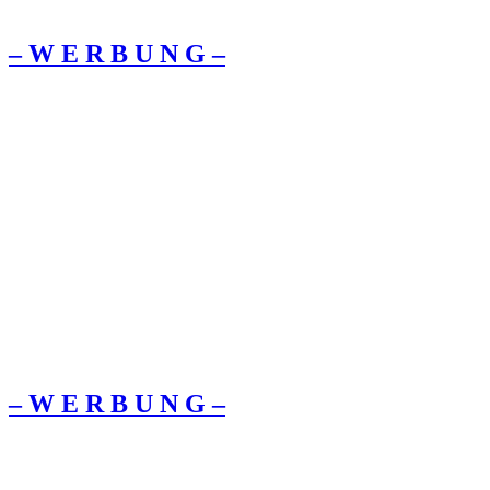
– W Ε R Β U Ν G –
– W Ε R Β U Ν G –