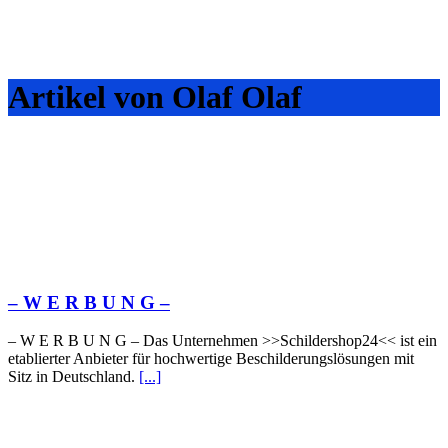
Artikel von Olaf Olaf
– W Ε R Β U Ν G –
– W Ε R Β U Ν G – Das Unternehmen >>Schildershop24<< ist ein
etablierter Anbieter für hochwertige Beschilderungslösungen mit
Sitz in Deutschland.
[...]