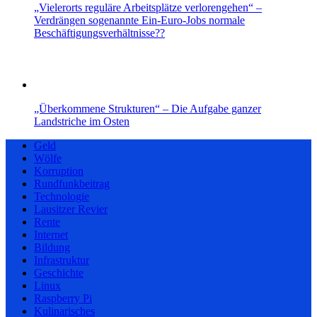
„Vielerorts reguläre Arbeitsplätze verlorengehen“ –
Verdrängen sogenannte Ein-Euro-Jobs normale
Beschäftigungsverhältnisse??
„Überkommene Strukturen“ – Die Aufgabe ganzer
Landstriche im Osten
Geld
Wölfe
Korruption
Rundfunkbeitrag
Technologie
Lausitzer Revier
Rente
Internet
Bildung
Infrastruktur
Geschichte
Linux
Raspberry Pi
Kulinarisches