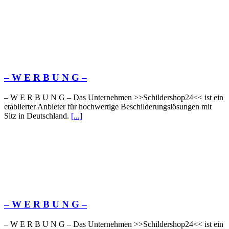
– W Ε R Β U Ν G –
– W Ε R Β U Ν G – Das Unternehmen >>Schildershop24<< ist ein
etablierter Anbieter für hochwertige Beschilderungslösungen mit
Sitz in Deutschland.
[...]
– W Ε R Β U Ν G –
– W Ε R Β U Ν G – Das Unternehmen >>Schildershop24<< ist ein