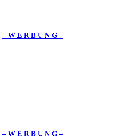
– W Ε R Β U Ν G –
– W Ε R Β U Ν G –